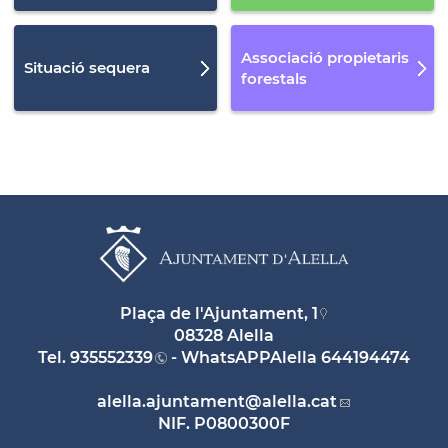
Associació propietaris
Situació sequera
forestals
Plaça de l'Ajuntament, 1
08328 Alella
Tel.
935552339
- WhatsAPPAlella
644194474
alella.ajuntament
@alella.cat
NIF. P0800300F