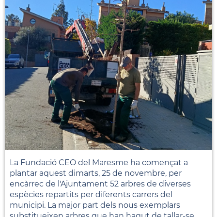
La Fundació CEO del Maresme ha començat a
plantar aquest dimarts, 25 de novembre, per
encàrrec de l'Ajuntament 52 arbres de diverses
espècies repartits per diferents carrers del
municipi. La major part dels nous exemplars
substitueixen arbres que han hagut de tallar-se