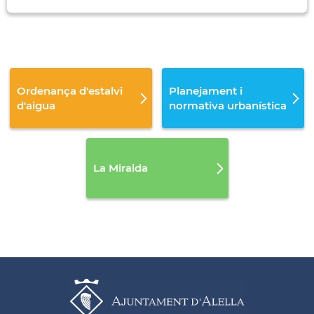
Ordenança d'estalvi
Planejament i
d'aigua
normativa urbanística
La Miralda