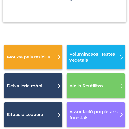
Voluminosos i restes
Mou-te pels residus
vegetals
Deixalleria mòbil
Alella Reutilitza
Associació propietaris
Situació sequera
forestals