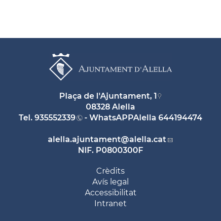
Plaça de l'Ajuntament, 1
08328 Alella
Tel.
935552339
- WhatsAPPAlella
644194474
alella.ajuntament
@alella.cat
NIF. P0800300F
Crèdits
Avís legal
Accessibilitat
Intranet