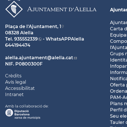
Ajunt
Ajunt
Plaça de l'Ajuntament, 1
Carta d
08328 Alella
Equipam
Tel.
935552339
- WhatsAPPAlella
Compos
644194474
l'Ajun
Grups 
alella.ajuntament
@alella.cat
Identit
NIF. P0800300F
Infopar
Inform
Crèdits
Notific
Avís legal
Oferta 
Accessibilitat
Ordena
Intranet
PAM-Ac
Plans 
Amb la col·laboració de:
Perfil 
Seu ele
Tauler 