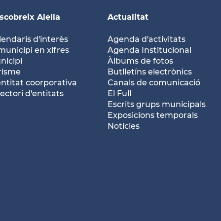
scobreix Alella
Actualitat
lendaris d'interès
Agenda d'activitats
municipi en xifres
Agenda Institucional
nicipi
Àlbums de fotos
risme
Butlletíns electrònics
entitat coorporativa
Canals de comunicació
ectori d'entitats
El Full
Escrits grups municipals
Exposicions temporals
Notícies