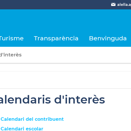
alella
Turisme
Transparència
Benvinguda
d'interès
alendaris d'interès
Calendari del contribuent
Calendari escolar