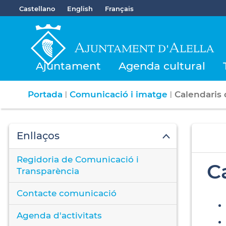
Castellano
English
Français
Ajuntament
Agenda cultural
Portada
Comunicació i imatge
Calendaris 
|
|
Enllaços
Regidoria de Comunicació i
C
Transparència
Contacte comunicació
Agenda d'activitats