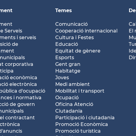
ament
Temes
De
ament
Comunicació
Ca
e Serveis
Cooperació internacional
El 
ents i serveis
Cultura i Festes
Mu
ició de
Educació
Tu
tament
Equitat de gènere
Id
municipals
Esports
Dir
at corporativa
Gent gran
ticipa
Habitatge
ació econòmica
Joves
ació electrònica
Medi ambient
pública d'ocupació
Mobilitat i transport
nces i normativa
Ocupació
ció de govern
Oficina Atenció
municipals
Ciutadania
del contractant
Participació i ciutadania
ctrònica
Promoció Econòmica
d'anuncis
Promoció turística