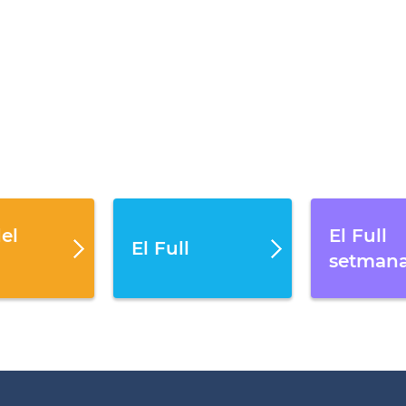
el
El Full
El Full
setmana