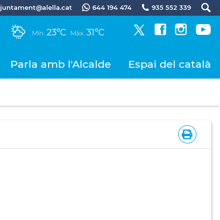
.ajuntament@alella.cat
644 194 474
935 552 339
23ºC
31ºC
Mín.
Màx.
Parla amb l'Alcalde
Espai del català