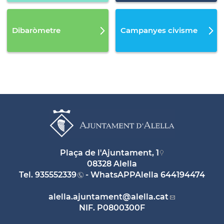
Dibaròmetre
Campanyes civisme
Plaça de l'Ajuntament, 1
08328 Alella
Tel.
935552339
- WhatsAPPAlella
644194474
alella.ajuntament
@alella.cat
NIF. P0800300F