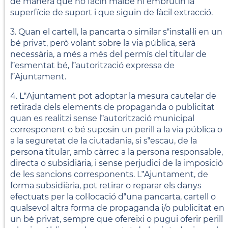
de manera que no facin malbé ni embrutin la
superfície de suport i que siguin de fàcil extracció.
3. Quan el cartell, la pancarta o similar s‟instal·li en un
bé privat, però volant sobre la via pública, serà
necessària, a més a més del permís del titular de
l‟esmentat bé, l‟autorització expressa de
l‟Ajuntament.
4. L‟Ajuntament pot adoptar la mesura cautelar de
retirada dels elements de propaganda o publicitat
quan es realitzi sense l‟autorització municipal
corresponent o bé suposin un perill a la via pública o
a la seguretat de la ciutadania, si s‟escau, de la
persona titular, amb càrrec a la persona responsable,
directa o subsidiària, i sense perjudici de la imposició
de les sancions corresponents. L‟Ajuntament, de
forma subsidiària, pot retirar o reparar els danys
efectuats per la col·locació d‟una pancarta, cartell o
qualsevol altra forma de propaganda i/o publicitat en
un bé privat, sempre que ofereixi o pugui oferir perill