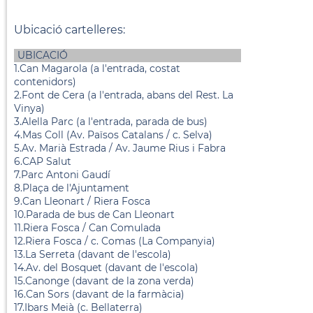
Ubicació cartelleres:
UBICACIÓ
1.Can Magarola (a l'entrada, costat
contenidors)
2.Font de Cera (a l'entrada, abans del Rest. La
Vinya)
3.Alella Parc (a l'entrada, parada de bus)
4.Mas Coll (Av. Països Catalans / c. Selva)
5.Av. Marià Estrada / Av. Jaume Rius i Fabra
6.CAP Salut
7.Parc Antoni Gaudí
8.Plaça de l'Ajuntament
9.Can Lleonart / Riera Fosca
10.Parada de bus de Can Lleonart
11.Riera Fosca / Can Comulada
12.Riera Fosca / c. Comas (La Companyia)
13.La Serreta (davant de l'escola)
14.Av. del Bosquet (davant de l'escola)
15.Canonge (davant de la zona verda)
16.Can Sors (davant de la farmàcia)
17.Ibars Meià (c. Bellaterra)