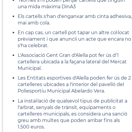
Només s'hi poden penjar cartells que tinguin
una mida màxima DinA3
Els cartells s'han d'enganxar amb cinta adhesiva,
mai amb cola.
En cap cas, un cartell pot tapar un altre col·locat
prèviament i que anuncïi un acte que encara no
s'ha celebrat.
L'Associació Gent Gran d'Alella pot fer ús d'1
cartellera ubicada a la façana lateral del Mercat
Municipal.
Les Entitats esportives d'Alella poden fer ús de 2
cartelleres ubicades a l'interior del pavelló del
Poliesportiu Municipal Abelardo Vera.
La instal·lació de qualsevol tipus de publicitat a
l'arbrat, senyals de trànsit, equipaments o
cartelleres municipals, es considera una sanció
greu amb multes que poden arribar fins als
1.500 euros.