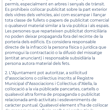
permís, especialment en arbres i senyals de trànsit.
Es prohibeix col·locar publicitat sobre la part exterior
dels vidres dels vehicles, així com escampar i llançar
tota classe de fullets o papers de publicitat comercial
o qualsevol material similar a la via pública i als espais.
Les persones que reparteixen publicitat domiciliària
no poden deixar propaganda fora del recinte de la
porteria dels edificis. Es considera responsable
directe de la infracció la persona física o jurídica que
promogui la contractació o la difusió del missatge
(entitat anunciant) i responsable subsidiària la
persona autora material dels fets.
2. L‟Ajuntament pot autoritzar, a sol·licitud
d‟associacions o col·lectius inscrits al Registre
Municipal d‟Associacions i Col·lectius d‟Alella, la
col·locació a la via públicade pancartes, cartells o
qualsevol altra forma de propaganda o publicitat
relacionada amb activitats i esdeveniments de
caràcter puntual. Qualsevol element s‟ha de col·locar