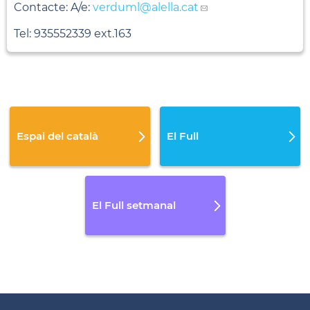
Contacte: A/e:
verduml
@alella.cat
Tel: 935552339 ext.163
Espai del català
El Full
El Full setmanal