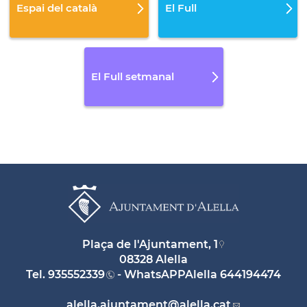
Espai del català
El Full
El Full setmanal
Plaça de l'Ajuntament, 1
08328 Alella
Tel.
935552339
- WhatsAPPAlella
644194474
alella.ajuntament
@alella.cat