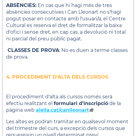
ABSÈNCIES:
En cas que hi hagi més de tres
absències consecutives i Can Lleonart no s'hagi
pogut posar en contacte amb l'usuari/a, el Centre
Cultural es reserva el dret de formalitzar la baixa
d'ofici i sense dret, en cap cas, a devolució ni total
ni parcial del preu públic pagat.
CLASSES DE PROVA
: No es duen a terme classes
de prova.
4. PROCEDIMENT D'ALTA DELS CURSOS
El procediment d'alta als cursos només serà
efectiu realitzant el
formulari d'inscripció
de la
pàgina web
alella.cat/canlleonart
Les altes es podran tramitar en qualsevol moment
del trimestre del curs, a excepció dels cursos que
requereixin un nivell determinat previ.