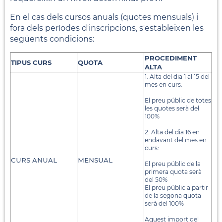
En el cas dels cursos anuals (quotes mensuals) i
fora dels períodes d'inscripcions, s'estableixen les
següents condicions:
PROCEDIMENT
TIPUS CURS
QUOTA
ALTA
1. Alta del dia 1 al 15 del
mes en curs:
El preu públic de totes
les quotes serà del
100%
2. Alta del dia 16 en
endavant del mes en
curs:
curs anual
mensual
El preu públic de la
primera quota serà
del 50%
El preu públic a partir
de la segona quota
serà del 100%
Aquest import del