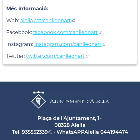
Més informació:
Web:
alella.cat/canlleonart
Facebook:
facebook.com/canlleonart
Instagram:
instagram.com/canlleonart
Twitter:
twitter.com/canlleonart
Plaça de l'Ajuntament, 1
08328 Alella
Tel.
935552339
- WhatsAPPAlella
644194474