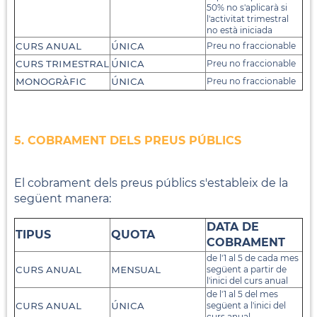
50% no s'aplicarà si
l'activitat trimestral
no està iniciada
curs anual
única
Preu no fraccionable
curs trimestral
única
Preu no fraccionable
monogràfic
única
Preu no fraccionable
5. COBRAMENT DELS PREUS PÚBLICS
El cobrament dels preus públics s'estableix de la
següent manera:
DATA DE
TIPUS
QUOTA
COBRAMENT
de l'1 al 5 de cada mes
curs anual
mensual
següent a partir de
l'inici del curs anual
de l'1 al 5 del mes
curs anual
única
següent a l'inici del
curs anual