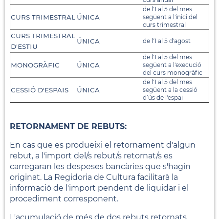
de l'1 al 5 del mes
curs trimestral
única
següent a l'inici del
curs trimestral
curs trimestral
única
de l'1 al 5 d'agost
d'estiu
de l'1 al 5 del mes
monogràfic
única
següent a l'execució
del curs monogràfic
de l'1 al 5 del mes
cessió d'espais
única
següent a la cessió
d’ús de l'espai
RETORNAMENT DE REBUTS:
En cas que es produeixi el retornament d'algun
rebut, a l'import del/s rebut/s retornat/s es
carregaran les despeses bancàries que s'hagin
originat. La Regidoria de Cultura facilitarà la
informació de l'import pendent de liquidar i el
procediment corresponent.
L'acumulació de més de dos rebuts retornats