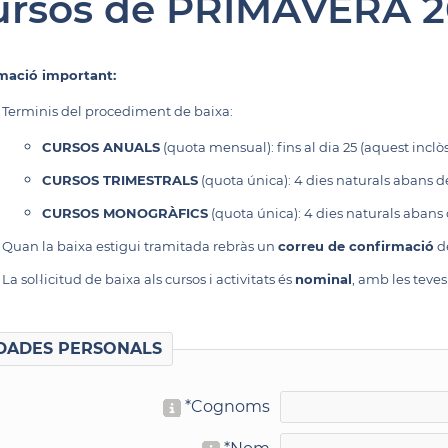
ursos de PRIMAVERA 2
mació important:
Terminis del procediment de baixa:
CURSOS ANUALS
(quota mensual): fins al dia 25 (aquest incl
CURSOS TRIMESTRALS
(quota única): 4 dies naturals abans de 
CURSOS MONOGRÀFICS
(quota única): 4 dies naturals abans
Quan la baixa estigui tramitada rebràs un
correu de confirmació
de
La sol·licitud de baixa als cursos i activitats és
nominal
, amb les teve
DADES PERSONALS
*
Cognoms