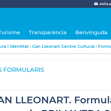
alella
Turisme
Transparència
Benvinguda
ra i Identitat
Can Lleonart Centre Cultural
Formu
|
|
S FORMULARIS
AN LLEONART. Formula