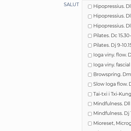
SALUT
Hipopressius. Dl
Hipopressius. Dl
Hipopressius. Dll
Pilates. Dc 15.30
Pilates. Dj 9-10.
Ioga viny. flow. 
Ioga viny. fasci
Browspring. Dm
Slow Ioga flow. 
Tai-txi i Txi-Kun
Mindfulness. Dll
Mindfulness. Dj
Mioreset, Micro