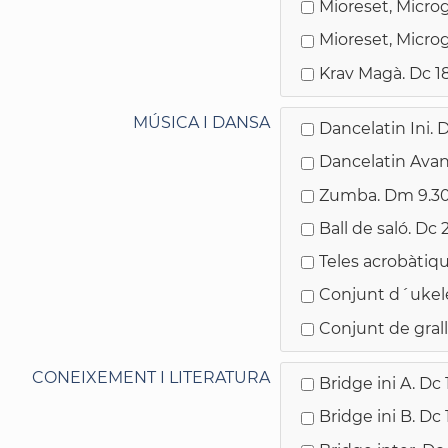
Mioreset, Microg
Mioreset, Microg
Krav Magà. Dc 1
MÚSICA I DANSA
Dancelatin Ini. D
Dancelatin Avanç
Zumba. Dm 9.30
Ball de saló. Dc 
Teles acrobàtiq
Conjunt d´ukele
Conjunt de gral
CONEIXEMENT I LITERATURA
Bridge ini A. Dc 
Bridge ini B. Dc