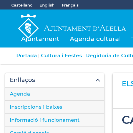
Castellano
English
Français
Ajuntament
Agenda cultural
Portada
Cultura i Festes
Regidoria de Cultu
|
|
Enllaços
EL
Agenda
Inscripcions i baixes
C
Informació i funcionament
Cessió d'espais