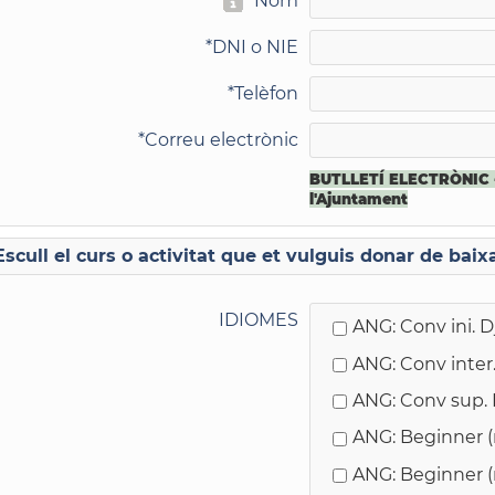
*
Nom
*
DNI o NIE
*
Telèfon
*
Correu electrònic
BUTLLETÍ ELECTRÒNIC 
l'Ajuntament
Escull el curs o activitat que et vulguis donar de baix
IDIOMES
ANG: Conv ini. D
ANG: Conv inter. 
ANG: Conv sup. D
ANG: Beginner (ni
ANG: Beginner (n