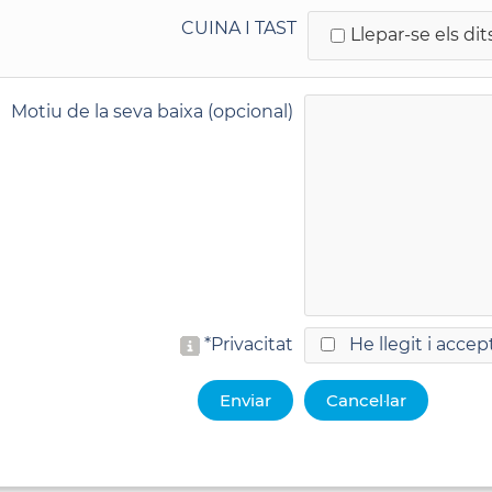
CUINA I TAST
Llepar-se els dit
Motiu de la seva baixa (opcional)
*
Privacitat
He llegit i accep