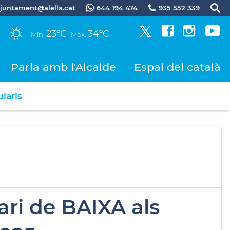
.ajuntament@alella.cat
644 194 474
935 552 339
23ºC
34ºC
Mín.
Màx.
Parla amb l'Alcalde
Espai del català
laris
ri de BAIXA als