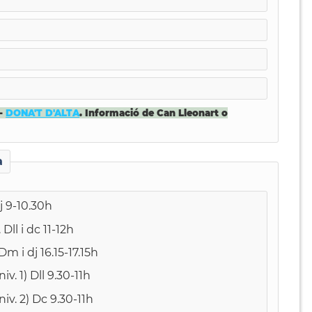
-
DONA'T D'ALTA
. Informació de Can Lleonart o
a
j 9-10.30h
Dll i dc 11-12h
m i dj 16.15-17.15h
v. 1) Dll 9.30-11h
iv. 2) Dc 9.30-11h