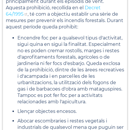
principalment durant els episodis de vent.
Aquesta prohibició, recollida en el
Decret
64/1995
, té com a objectiu establir una sèrie de
mesures per prevenir els incendis forestals. Durant
aquest període queda prohibit:
Encendre foc per a qualsevol tipus d'activitat,
sigui quina en sigui la finalitat. Especialment
no es poden cremar rostolls, marges i restes
d'aprofitaments forestals, agrícoles o de
jardineria ni fer focs d'esbarjo. Queda exclosa
de la prohibició, dintre de les àrees recreatives
i d'acampada i en parcel·les de les
urbanitzacions, la utilització dels fogons de
gas i de barbacoes d'obra amb mataguspires.
Tampoc es pot fer foc per a activitats
relacionades amb l'apicultura.
Llençar objectes encesos.
Abocar escombraries i restes vegetals i
industrials de qualsevol mena que puguin ser