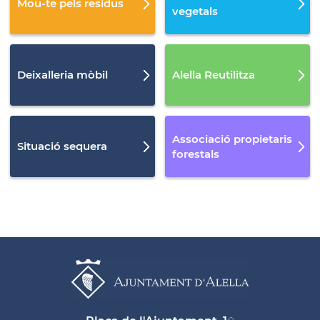
Mou-te pels residus
vegetals
Deixalleria mòbil
Alella Reutilitza
Associació propietaris
Situació sequera
forestals