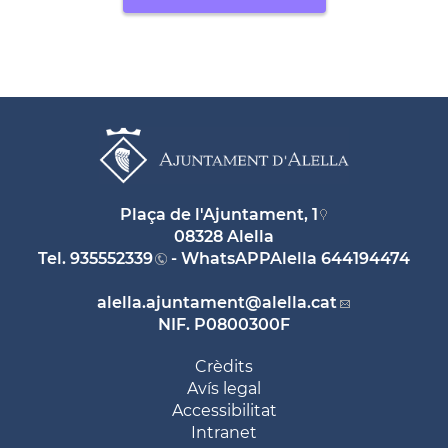
Plaça de l'Ajuntament, 1
08328 Alella
Tel.
935552339
- WhatsAPPAlella
644194474
alella.ajuntament
@alella.cat
NIF. P0800300F
Crèdits
Avís legal
Accessibilitat
Intranet