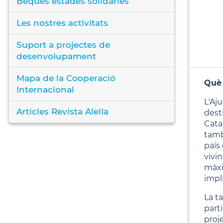
Beques estades solidàries
Les nostres activitats
Suport a projectes de
desenvolupament
Mapa de la Cooperació
Què
Internacional
L'Aj
Articles Revista Alella
dest
Cata
tamb
país
vivin
màxi
impli
La t
part
proj