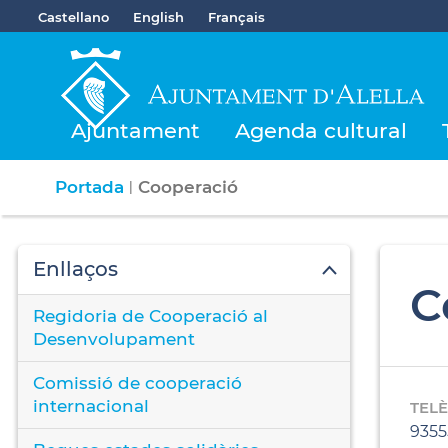
Castellano
English
Français
Ajuntament
Agenda cultural
Portada
Cooperació
|
Enllaços
C
Regidoria de Cooperació al
Desenvolupament
Comissió de cooperació
internacional
TEL
9355