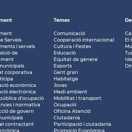
ament
Temes
De
ament
Comunicació
Ca
e Serveis
Cooperació internacional
El 
ents i serveis
Cultura i Festes
Mu
ició de
Educació
Tu
tament
Equitat de gènere
Id
municipals
Esports
Dir
at corporativa
Gent gran
ticipa
Habitatge
ació econòmica
Joves
ació electrònica
Medi ambient
pública d'ocupació
Mobilitat i transport
nces i normativa
Ocupació
ció de govern
Oficina Atenció
municipals
Ciutadania
del contractant
Participació i ciutadania
ctrònica
Promoció Econòmica