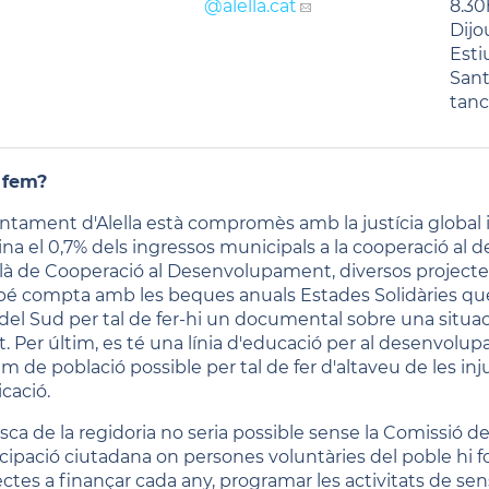
@alella.cat
8.30
Dijo
Esti
Sant
tanc
 fem?
untament d'Alella està compromès amb la justícia global i l
ina el 0,7% dels ingressos municipals a la cooperació al 
là de Cooperació al Desenvolupament, diversos projectes 
é compta amb les beques anuals Estades Solidàries que
 del Sud per tal de fer-hi un documental sobre una situa
t. Per últim, es té una línia d'educació per al desenvolupa
m de població possible per tal de fer d'altaveu de les inj
cació.
asca de la regidoria no seria possible sense la Comissió 
icipació ciutadana on persones voluntàries del poble hi f
ectes a finançar cada any, programar les activitats de se