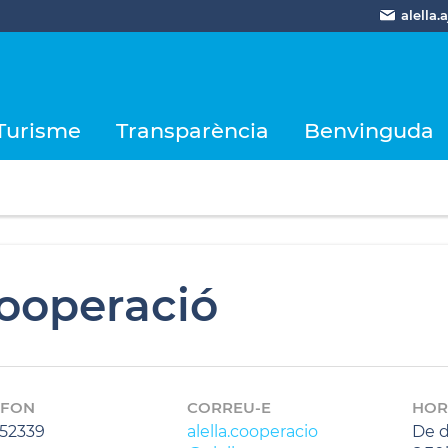
alella
Turisme
Transparència
Benvinguda
ooperació
ÈFON
CORREU-E
HOR
52339
alella.cooperacio
De d