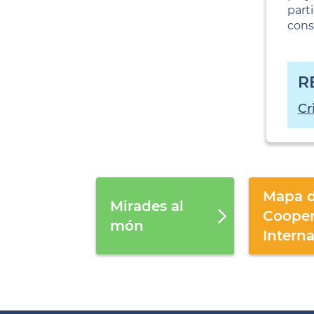
part
consi
R
Cr
Mapa d
Mirades al
Cooper
món
Intern