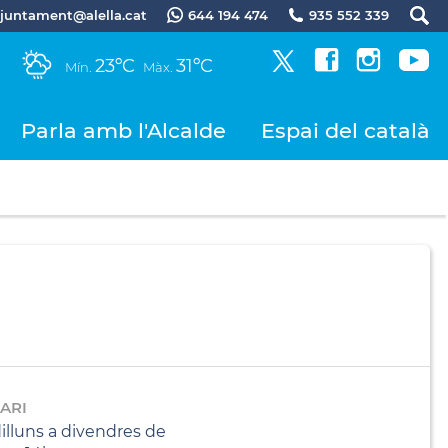
.ajuntament@alella.cat
644 194 474
935 552 339
23ºC
31ºC
Mín.
Màx.
Parla amb l'Alcalde
Espai del català
ARI
illuns a divendres de