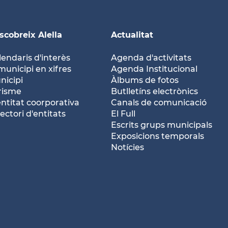
scobreix Alella
Actualitat
lendaris d'interès
Agenda d'activitats
municipi en xifres
Agenda Institucional
nicipi
Àlbums de fotos
risme
Butlletíns electrònics
entitat coorporativa
Canals de comunicació
ectori d'entitats
El Full
Escrits grups municipals
Exposicions temporals
Notícies