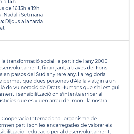
h a 14h
us de 16.15h a 19h
u, Nadal i Setmana
a: Dijous a la tarda
at
a transformació social i a partir de l'any 2006
desenvolupament, finançant, a través del Fons
en països del Sud any rere any. La regidoria
 permet que dues persones d'Alella viatgin a un
ció de vulneració de Drets Humans que s'hi estigui
ment i sensibilització on s'intenta arribar al
ustícies que es viuen arreu del món i la nostra
de Cooperació Internacional, organisme de
ormen part i son les encarregades de valorar els
nsibilització i educació per al desenvolupament,