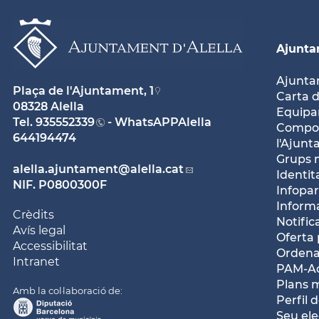
Ajunt
Ajunt
Plaça de l'Ajuntament, 1
Carta d
08328 Alella
Equipam
Tel.
935552339
- WhatsAPPAlella
Compos
644194474
l'Ajun
Grups 
alella.ajuntament
@alella.cat
Identit
NIF. P0800300F
Infopar
Inform
Crèdits
Notific
Avís legal
Oferta 
Accessibilitat
Ordena
Intranet
PAM-Ac
Plans 
Amb la col·laboració de:
Perfil 
Seu ele