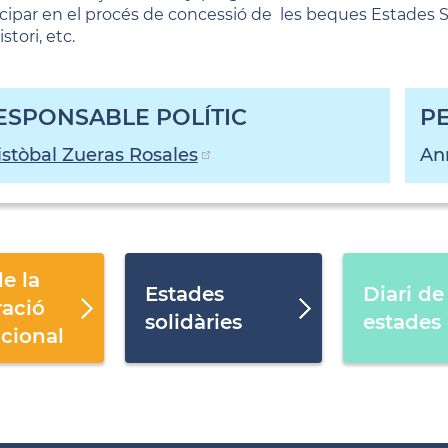
icipar en el procés de concessió de les beques Estades S
stori, etc.
ESPONSABLE POLÍTIC
P
istòbal Zueras Rosales
Ann
e la
Estades
Diari de
ació
solidàries
estades
acional