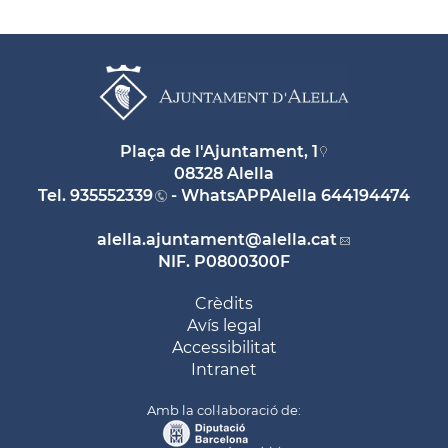
Plaça de l'Ajuntament, 1
08328 Alella
Tel.
935552339
- WhatsAPPAlella
644194474
alella.ajuntament
@alella.cat
NIF. P0800300F
Crèdits
Avís legal
Accessibilitat
Intranet
Amb la col·laboració de: