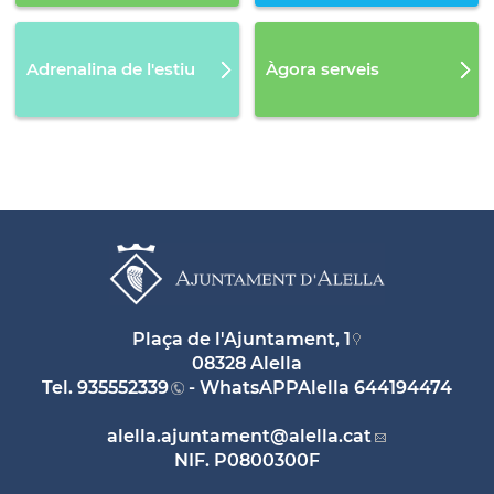
Adrenalina de l'estiu
Àgora serveis
Plaça de l'Ajuntament, 1
08328 Alella
Tel.
935552339
- WhatsAPPAlella
644194474
alella.ajuntament
@alella.cat
NIF. P0800300F