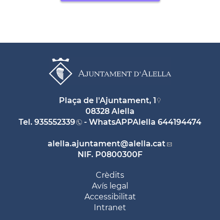
Plaça de l'Ajuntament, 1
08328 Alella
Tel.
935552339
- WhatsAPPAlella
644194474
alella.ajuntament
@alella.cat
NIF. P0800300F
Crèdits
Avís legal
Accessibilitat
Intranet