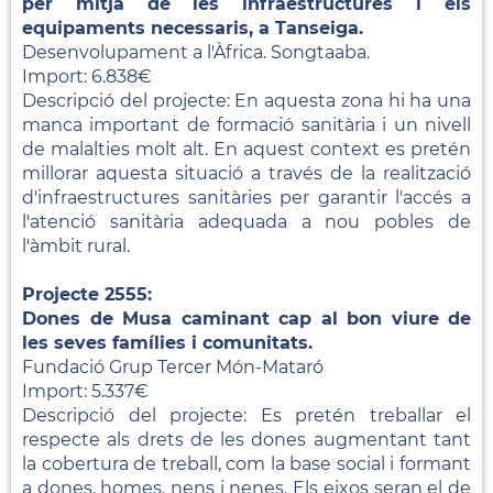
per mitjà de les infraestructures i els
equipaments necessaris, a Tanseiga.
Desenvolupament a l'Àfrica. Songtaaba.
Import: 6.838€
Descripció del projecte: En aquesta zona hi ha una
manca important de formació sanitària i un nivell
de malalties molt alt. En aquest context es pretén
millorar aquesta situació a través de la realització
d'infraestructures sanitàries per garantir l'accés a
l'atenció sanitària adequada a nou pobles de
l'àmbit rural.
Projecte 2555:
Dones de Musa caminant cap al bon viure de
les seves famílies i comunitats.
Fundació Grup Tercer Món-Mataró
Import: 5.337€
Descripció del projecte: Es pretén treballar el
respecte als drets de les dones augmentant tant
la cobertura de treball, com la base social i formant
a dones, homes, nens i nenes. Els eixos seran el de