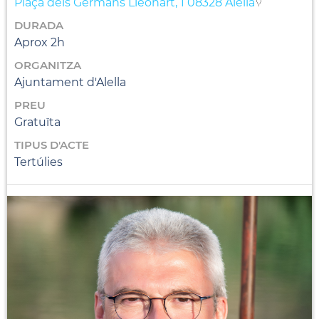
Plaça dels Germans Lleonart, 1 08328 Alella
DURADA
Aprox 2h
ORGANITZA
Ajuntament d'Alella
PREU
Gratuïta
TIPUS D'ACTE
Tertúlies