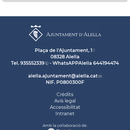
Plaça de l'Ajuntament, 1
08328 Alella
Tel.
935552339
- WhatsAPPAlella
644194474
alella.ajuntament
@alella.cat
NIF. P0800300F
Crèdits
Avís legal
Accessibilitat
Intranet
Amb la col·laboració de: