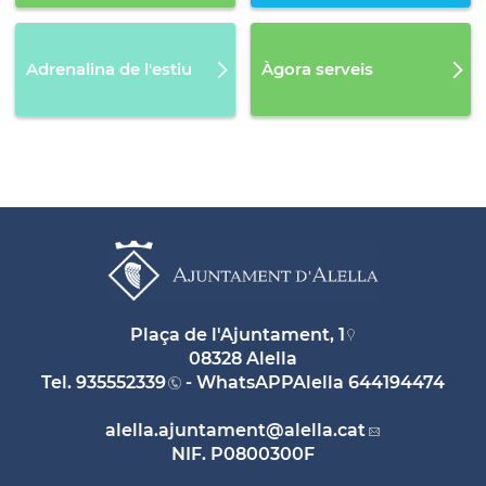
Adrenalina de l'estiu
Àgora serveis
Plaça de l'Ajuntament, 1
08328 Alella
Tel.
935552339
- WhatsAPPAlella
644194474
alella.ajuntament
@alella.cat
NIF. P0800300F