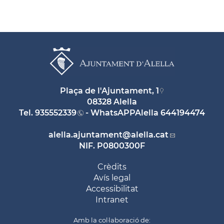
Plaça de l'Ajuntament, 1
08328 Alella
Tel.
935552339
- WhatsAPPAlella
644194474
alella.ajuntament
@alella.cat
NIF. P0800300F
Crèdits
Avís legal
Accessibilitat
Intranet
Amb la col·laboració de: