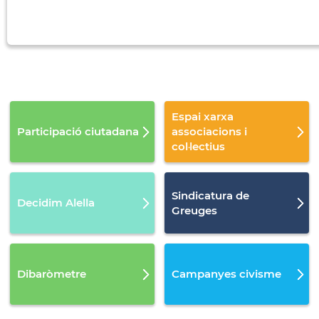
Espai xarxa
Participació ciutadana
associacions i
col·lectius
Sindicatura de
Decidim Alella
Greuges
Dibaròmetre
Campanyes civisme