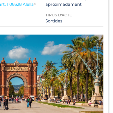
rt, 1 08328 Alella
aproximadament
TIPUS D'ACTE
Sortides