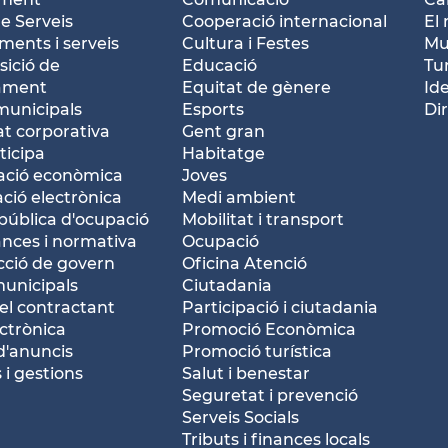
e Serveis
Cooperació internacional
El 
ents i serveis
Cultura i Festes
Mu
ició de
Educació
Tu
tament
Equitat de gènere
Id
municipals
Esports
Dir
at corporativa
Gent gran
ticipa
Habitatge
ació econòmica
Joves
ació electrònica
Medi ambient
pública d'ocupació
Mobilitat i transport
nces i normativa
Ocupació
ció de govern
Oficina Atenció
municipals
Ciutadania
del contractant
Participació i ciutadania
ctrònica
Promoció Econòmica
d'anuncis
Promoció turística
 i gestions
Salut i benestar
Seguretat i prevenció
Serveis Socials
Tributs i finances locals