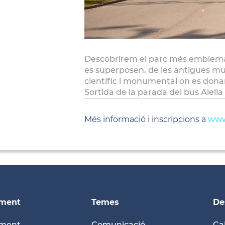
Descobrirem el parc més emblemàti
es superposen, de les antigues mur
científic i monumental on es donar
Sortida de la parada del bus Alella
Més informació i inscripcions a
www.
ament
Temes
De
ament
Comunicació
Ca