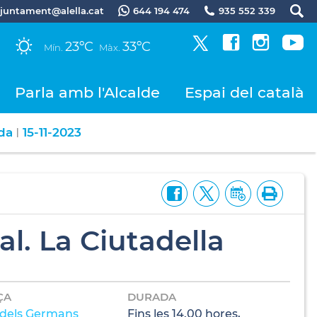
.ajuntament@alella.cat
644 194 474
935 552 339
23ºC
33ºC
Mín.
Màx.
Parla amb l'Alcalde
Espai del català
da
15-11-2023
|
al. La Ciutadella
ÇA
DURADA
 dels Germans
Fins les 14.00 hores,