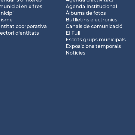
municipi en xifres
Agenda Institucional
nicipi
Àlbums de fotos
risme
Butlletíns electrònics
entitat coorporativa
Canals de comunicació
ectori d'entitats
El Full
Escrits grups municipals
Exposicions temporals
Notícies