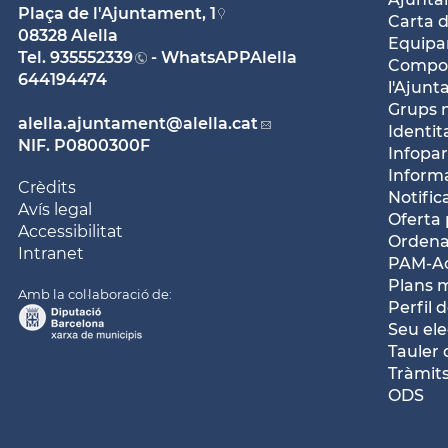
Plaça de l'Ajuntament, 1
Carta d
08328 Alella
Equipam
Tel.
935552339
- WhatsAPPAlella
Compos
644194474
l'Ajun
Grups 
alella.ajuntament
@alella.cat
Identit
NIF. P0800300F
Infopar
Inform
Crèdits
Notific
Avís legal
Oferta 
Accessibilitat
Ordena
Intranet
PAM-Ac
Plans 
Amb la col·laboració de:
Perfil 
Seu ele
Tauler 
Tràmits
ODS