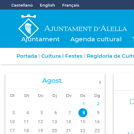
Castellano
English
Français
Ajuntament
Agenda cultural
Portada
Cultura i Festes
Regidoria de Cultu
|
|
Agost
Dl
Dt
Dc
Dj
Dv
Ds
Dg
1
2
3
4
5
6
7
8
9
10
11
12
13
14
15
16
17
18
19
20
21
22
23