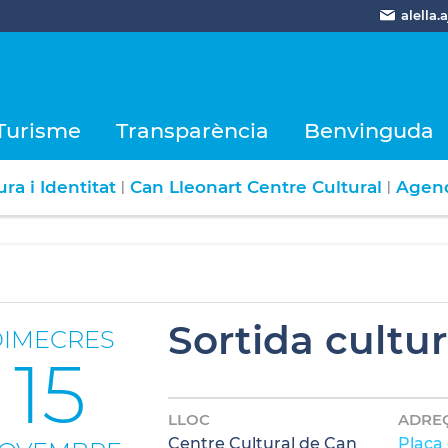
alella
Turisme
Transparència
Benvinguda
ra i Identitat
Can Lleonart Centre Cultural
Agen
|
|
Sortida cultur
DIMECRES
15
LLOC
ADRE
Centre Cultural de Can
Plaça