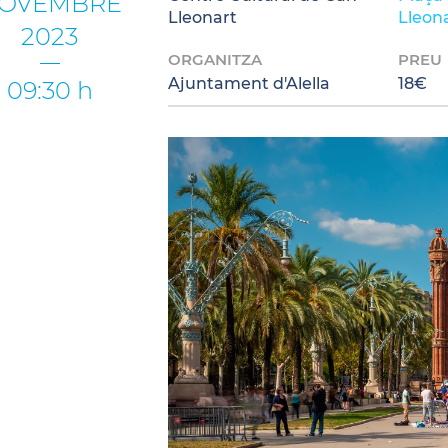
OVEMBRE
Lleonart
Lleona
2023
ORGANITZA
PREU
Ajuntament d'Alella
18€
09:30 h