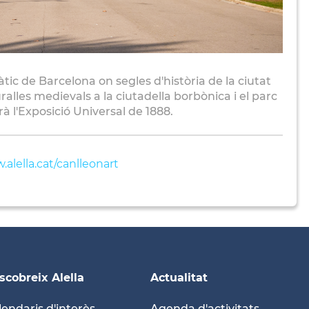
c de Barcelona on segles d'història de la ciutat
alles medievals a la ciutadella borbònica i el parc
à l'Exposició Universal de 1888.
alella.cat/canlleonart
scobreix Alella
Actualitat
lendaris d'interès
Agenda d'activitats