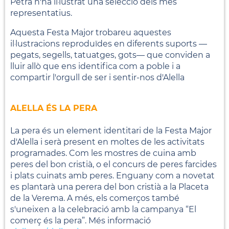
Petra n'ha il·lustrat una selecció dels més
representatius.
Aquesta Festa Major trobareu aquestes
il·lustracions reproduïdes en diferents suports —
pegats, segells, tatuatges, gots— que conviden a
lluir allò que ens identifica com a poble i a
compartir l'orgull de ser i sentir-nos d'Alella
ALELLA ÉS LA PERA
La pera és un element identitari de la Festa Major
d'Alella i serà present en moltes de les activitats
programades. Com les mostres de cuina amb
peres del bon cristià, o el concurs de peres farcides
i plats cuinats amb peres. Enguany com a novetat
es plantarà una perera del bon cristià a la Placeta
de la Verema. A més, els comerços també
s'uneixen a la celebració amb la campanya “El
comerç és la pera”. Més informació