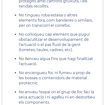
protegits amb cartrons gruixuts, i els
tendals recollits.
No tingueu roba estesa o altres
elements fora, com banderes o similars,
per on transcorri el correfoc.
No col·loqueu cap element que pugui
obstaculitzar el desenvolupament de
l'actuació o el pas fluid de la gent
(torretes, taules, cadires, etc).
No llenceu aigua fins que hagi finalitzat
l'actuació.
No encengueu foc ni fumeu a prop de
les bosses o contenidors de material
pirotècnic.
No envaïu l'espai on el grup de foc faci la
seva actuació i ni agafeu ni en destorbeu
els components.