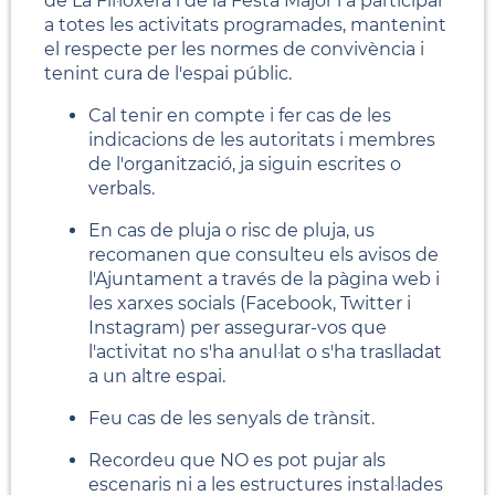
de La Fil·loxera i de la Festa Major i a participar
a totes les activitats programades, mantenint
el respecte per les normes de convivència i
tenint cura de l'espai públic.
Cal tenir en compte i fer cas de les
indicacions de les autoritats i membres
de l'organització, ja siguin escrites o
verbals.
En cas de pluja o risc de pluja, us
recomanen que consulteu els avisos de
l'Ajuntament a través de la pàgina web i
les xarxes socials (Facebook, Twitter i
Instagram) per assegurar-vos que
l'activitat no s'ha anul·lat o s'ha traslladat
a un altre espai.
Feu cas de les senyals de trànsit.
Recordeu que NO es pot pujar als
escenaris ni a les estructures instal·lades