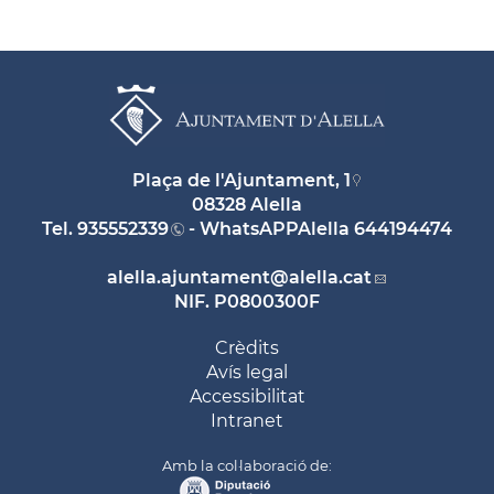
Plaça de l'Ajuntament, 1
08328 Alella
Tel.
935552339
- WhatsAPPAlella
644194474
alella.ajuntament
@alella.cat
NIF. P0800300F
Crèdits
Avís legal
Accessibilitat
Intranet
Amb la col·laboració de: