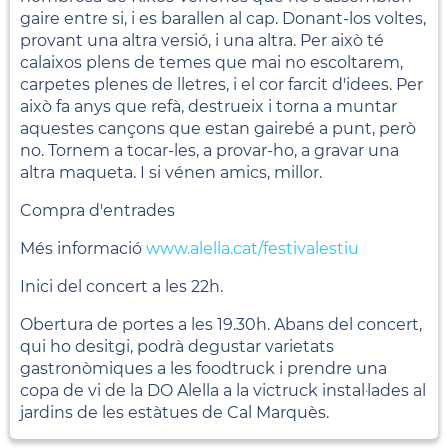
gaire entre si, i es barallen al cap. Donant-los voltes,
provant una altra versió, i una altra. Per això té
calaixos plens de temes que mai no escoltarem,
carpetes plenes de lletres, i el cor farcit d'idees. Per
això fa anys que refà, destrueix i torna a muntar
aquestes cançons que estan gairebé a punt, però
no. Tornem a tocar-les, a provar-ho, a gravar una
altra maqueta. I si vénen amics, millor.
Compra d'entrades
Més informació
www.alella.cat/festivalestiu
Inici del concert a les 22h.
Obertura de portes a les 19.30h. Abans del concert,
qui ho desitgi, podrà degustar varietats
gastronòmiques a les foodtruck i prendre una
copa de vi de la DO Alella a la victruck instal·lades al
jardins de les estàtues de Cal Marquès.