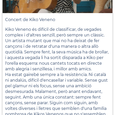
Concert de Kiko Veneno
Kiko Veneno és difícil de classificar, de vegades
complex i d'altres senzill, però sempre un clàssic.
Un artista mutant que mai no ha deixat de fer
cançons i de retratar d'una manera o altra allò
quotidià. Sempre fent, la seva música ha de brollar,
i aquesta vegada li ha sortit disparada a Kiko per
l'orella esquerra: nous cantets tocats en directe
amb alegria i senzillesa, i millor amb amics.
Ha estat gairebé sempre a la resistència. Ni català
ni andalús, difícil d'encasellar i variable. Sense gust
pel glamur ni els focus, sense una ambició
desmesurada. Malament, però anant endavant,
seguint. Amb una única constant: sempre fent
cançons, sense parar. Siguin com siguin, amb
voltes diverses i lletres que semblen d'una família
nombrosa de Kikos Venenos que no s'assemblen