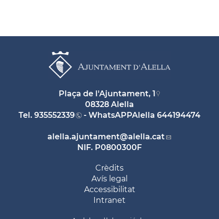
Plaça de l'Ajuntament, 1
08328 Alella
Tel.
935552339
- WhatsAPPAlella
644194474
alella.ajuntament
@alella.cat
NIF. P0800300F
Crèdits
Avís legal
Accessibilitat
Intranet