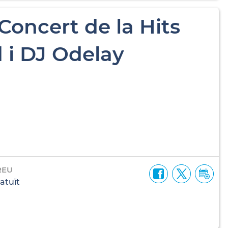
Concert de la Hits
 i DJ Odelay
REU
atuït