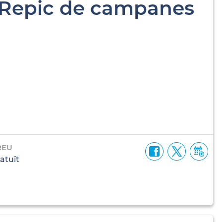
. Repic de campanes
REU
atuït