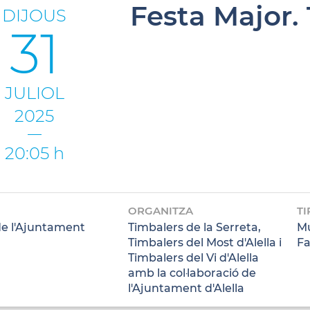
Festa Major.
DIJOUS
31
JULIOL
2025
20:05 h
ORGANITZA
TI
de l'Ajuntament
Timbalers de la Serreta,
Mú
Timbalers del Most d'Alella i
Fa
Timbalers del Vi d'Alella
amb la col·laboració de
l'Ajuntament d'Alella