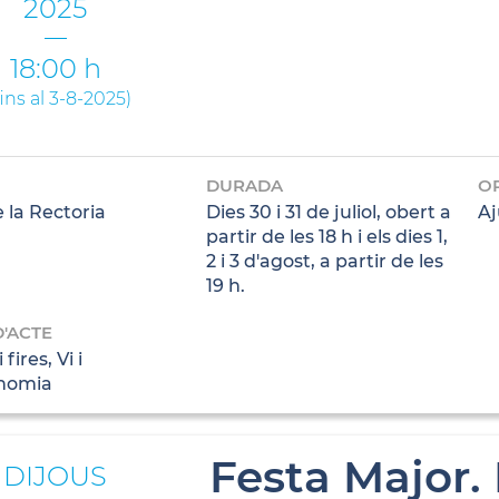
2025
18:00 h
fins al 3-8-2025
)
DURADA
O
 la Rectoria
Dies 30 i 31 de juliol, obert a
Aj
partir de les 18 h i els dies 1,
2 i 3 d'agost, a partir de les
19 h.
D'ACTE
 fires, Vi i
nomia
Festa Major. 
DIJOUS