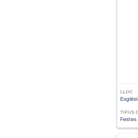
LLOC
Esglési
TIPUS 
Festes i