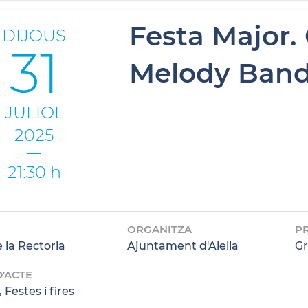
Festa Major. 
DIJOUS
31
Melody Band
JULIOL
2025
21:30 h
ORGANITZA
P
 la Rectoria
Ajuntament d'Alella
Gr
D'ACTE
 Festes i fires