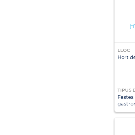
(
*
LLOC
Hort de
TIPUS 
Festes i
gastro