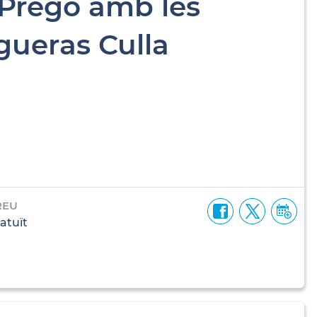
 Pregó amb les
gueras Culla
REU
atuït