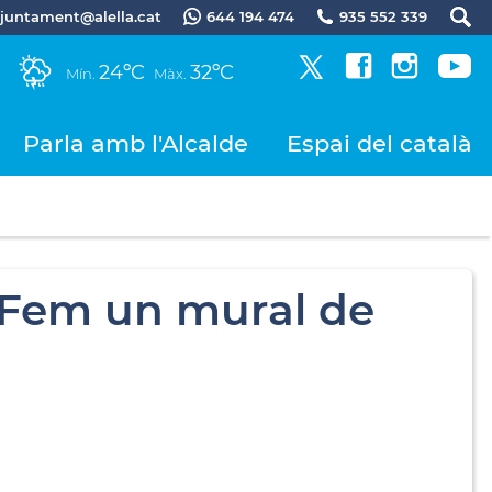
.ajuntament@alella.cat
644 194 474
935 552 339
24ºC
32ºC
Mín.
Màx.
Parla amb l'Alcalde
Espai del català
 Fem un mural de