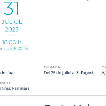
31
JULIOL
2025
18:00 h
fins al 3-8-2025
)
DURADA
O
rincipal
Del 25 de juliol al 3 d'agost
Aj
D'ACTE
i fires, Familiars