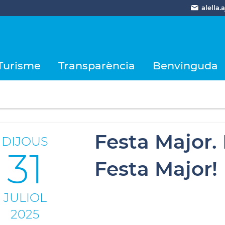
alella
Turisme
Transparència
Benvinguda
Festa Major.
DIJOUS
31
Festa Major!
JULIOL
2025