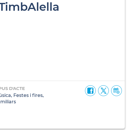
 TimbAlella
PUS D'ACTE
sica, Festes i fires,
miliars