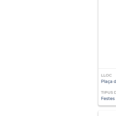
LLOC
Plaça 
TIPUS 
Festes i