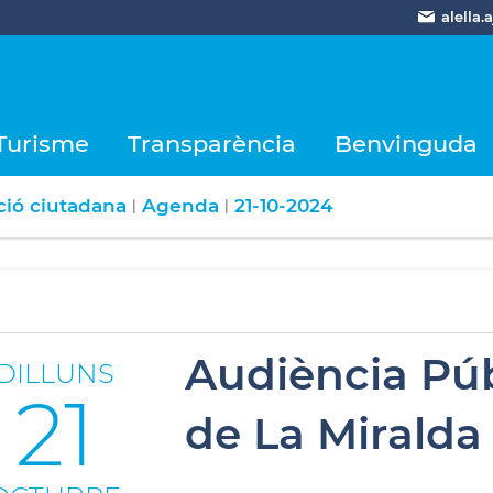
alella
Turisme
Transparència
Benvinguda
ció ciutadana
Agenda
21-10-2024
|
|
Audiència Púb
DILLUNS
21
de La Miralda