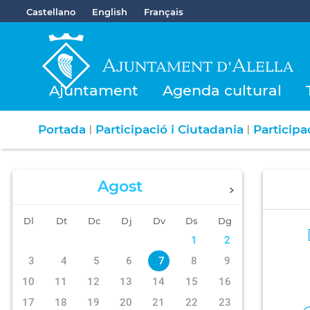
Castellano
English
Français
Ajuntament
Agenda cultural
Portada
Participació i Ciutadania
Participa
|
|
Agost
Dl
Dt
Dc
Dj
Dv
Ds
Dg
1
2
3
4
5
6
7
8
9
10
11
12
13
14
15
16
17
18
19
20
21
22
23