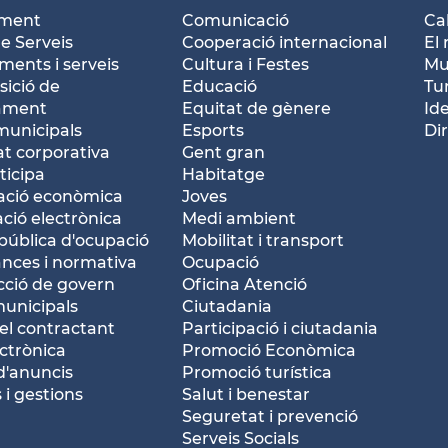
ament
Comunicació
Ca
e Serveis
Cooperació internacional
El 
ents i serveis
Cultura i Festes
Mu
ició de
Educació
Tu
tament
Equitat de gènere
Id
municipals
Esports
Dir
at corporativa
Gent gran
ticipa
Habitatge
ació econòmica
Joves
ació electrònica
Medi ambient
pública d'ocupació
Mobilitat i transport
nces i normativa
Ocupació
ció de govern
Oficina Atenció
municipals
Ciutadania
del contractant
Participació i ciutadania
ctrònica
Promoció Econòmica
d'anuncis
Promoció turística
 i gestions
Salut i benestar
Seguretat i prevenció
Serveis Socials