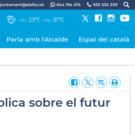
.ajuntament@alella.cat
644 194 474
935 552 339
23ºC
31ºC
Mín.
Màx.
Parla amb l'Alcalde
Espai del català
lica sobre el futur