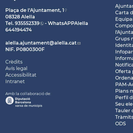
Ajunt
Plaça de l'Ajuntament, 1
Carta d
08328 Alella
Equipam
Tel.
935552339
- WhatsAPPAlella
Compos
644194474
l'Ajun
Grups 
alella.ajuntament
@alella.cat
Identit
NIF. P0800300F
Infopar
Inform
Crèdits
Notific
Avís legal
Oferta 
Accessibilitat
Ordena
Intranet
PAM-Ac
Plans 
Amb la col·laboració de:
Perfil 
Seu ele
Tauler 
Tràmits
ODS