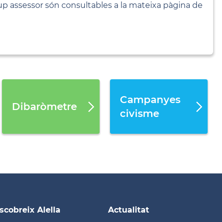
rup assessor són consultables a la mateixa pàgina de
Campanyes
Dibaròmetre
civisme
scobreix Alella
Actualitat