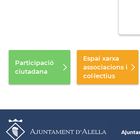
Espai xarxa
Participació
associacions i
ciutadana
col·lectius
Ajunt