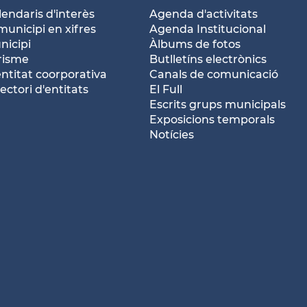
lendaris d'interès
Agenda d'activitats
municipi en xifres
Agenda Institucional
nicipi
Àlbums de fotos
risme
Butlletíns electrònics
entitat coorporativa
Canals de comunicació
ectori d'entitats
El Full
Escrits grups municipals
Exposicions temporals
Notícies