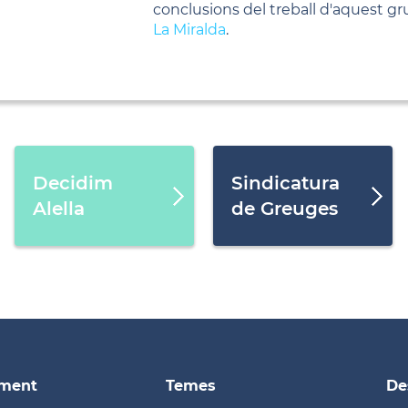
conclusions del treball d'aquest g
La Miralda
.
Decidim
Sindicatura
Alella
de Greuges
ament
Temes
De