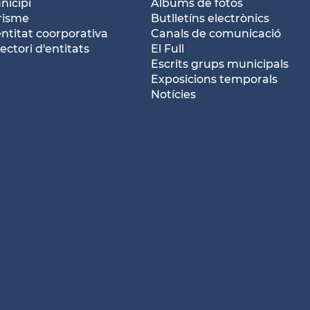
nicipi
Àlbums de fotos
risme
Butlletíns electrònics
entitat coorporativa
Canals de comunicació
ectori d'entitats
El Full
Escrits grups municipals
Exposicions temporals
Notícies