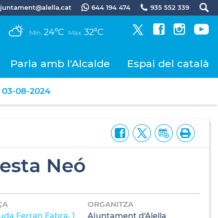
.ajuntament@alella.cat
644 194 474
935 552 339
24ºC
32ºC
Mín.
Màx.
Parla amb l'Alcalde
Espai del català
03-08-2024
Festa Neó
ÇA
ORGANITZA
uda Ferran Fabra, 1
Ajuntament d'Alella