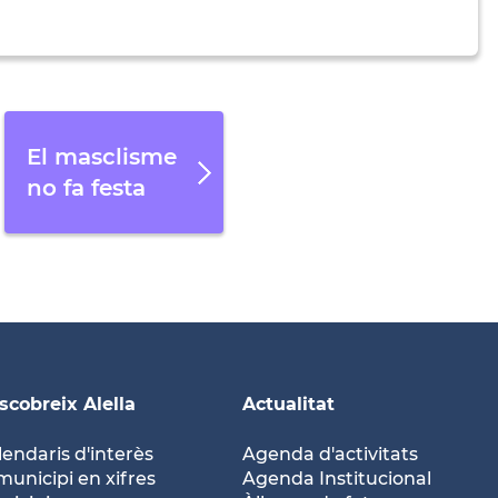
El masclisme
no fa festa
scobreix Alella
Actualitat
lendaris d'interès
Agenda d'activitats
municipi en xifres
Agenda Institucional