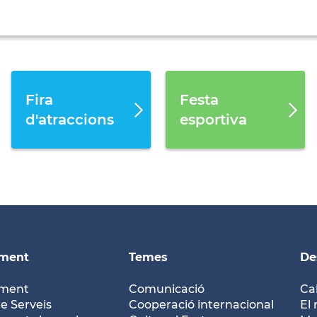
Fira
Festa
d'atraccions
esportiva
ament
Temes
De
ament
Comunicació
Ca
e Serveis
Cooperació internacional
El 