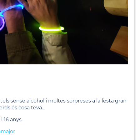
tels sense alcohol i moltes sorpreses a la festa gran
erds és cosa teva...
 i 16 anys.
amajor