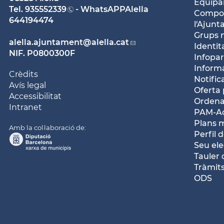
Equipam
Tel.
935552339
- WhatsAPPAlella
Compos
644194474
l'Ajun
Grups 
alella.ajuntament
@alella.cat
Identit
NIF. P0800300F
Infopar
Inform
Crèdits
Notific
Avís legal
Oferta 
Accessibilitat
Ordena
Intranet
PAM-Ac
Plans 
Amb la col·laboració de:
Perfil 
Seu ele
Tauler 
Tràmits
ODS