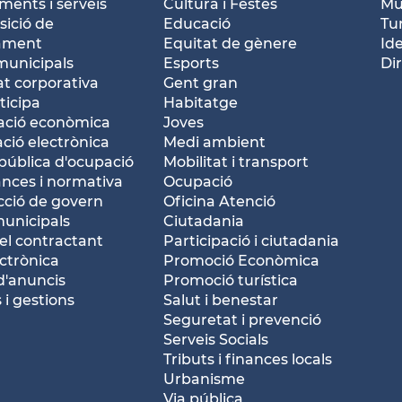
ents i serveis
Cultura i Festes
Mu
ició de
Educació
Tu
tament
Equitat de gènere
Id
municipals
Esports
Dir
at corporativa
Gent gran
ticipa
Habitatge
ació econòmica
Joves
ació electrònica
Medi ambient
pública d'ocupació
Mobilitat i transport
nces i normativa
Ocupació
ció de govern
Oficina Atenció
municipals
Ciutadania
del contractant
Participació i ciutadania
ctrònica
Promoció Econòmica
d'anuncis
Promoció turística
 i gestions
Salut i benestar
Seguretat i prevenció
Serveis Socials
Tributs i finances locals
Urbanisme
Via pública