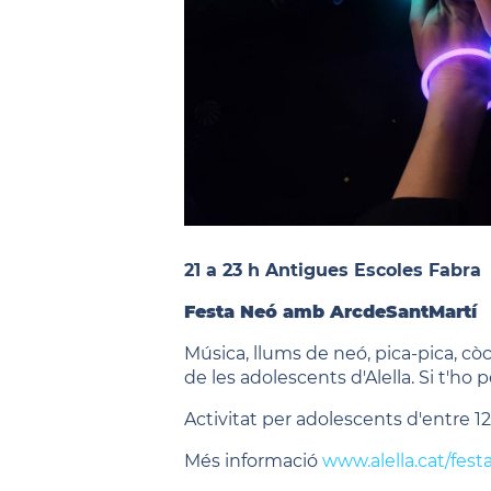
21 a 23 h Antigues Escoles Fabra
Festa Neó amb ArcdeSantMartí
Música, llums de neó, pica-pica, còc
de les adolescents d'Alella. Si t'ho p
Activitat per adolescents d'entre 12
Més informació
www.alella.cat/fest