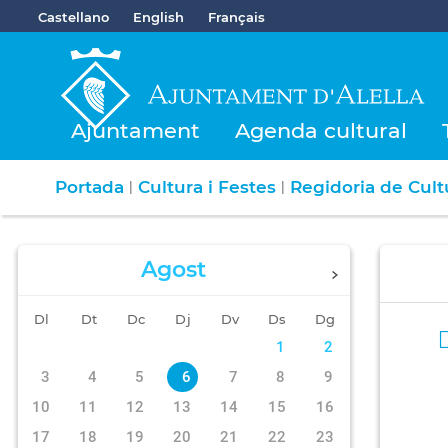
Castellano
English
Français
Ajuntament
Agenda cultural
Portada
Cultura i Festes
Regidoria de Cultu
|
|
Agost
Dl
Dt
Dc
Dj
Dv
Ds
Dg
1
2
3
4
5
6
7
8
9
10
11
12
13
14
15
16
17
18
19
20
21
22
23