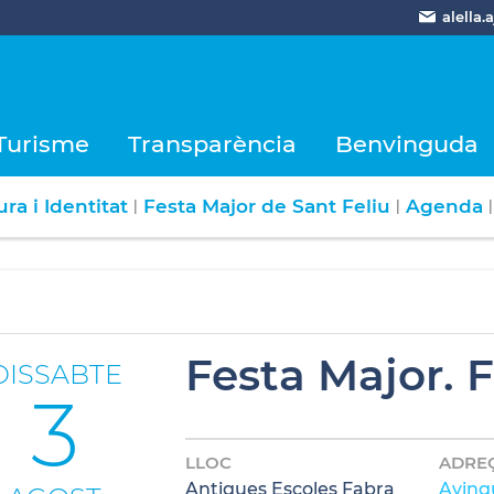
alella
Turisme
Transparència
Benvinguda
ra i Identitat
Festa Major de Sant Feliu
Agenda
|
|
|
Festa Major. 
DISSABTE
3
LLOC
ADRE
Antigues Escoles Fabra
Aving