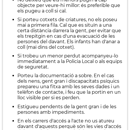
objecte per veure-hi millor: és preferible que
els pugeu a coll si cal.
Si porteu cotxets de criatures, no els poseu
mai a primera fila. Cal que es situïn a una
certa distància darrera la gent, per evitar que
els trepitgin en cas d'una evacuació de les
persones del davant. Els infants han d'anar a
coll (mai dins del cotxet).
Si trobeu un menor perdut acompanyeu-lo
immediatament a la Policia Local o als equips
de seguretat.
Porteu la documentació a sobre. En el cas
dels nens, gent gran i discapacitats psíquics
prepareu una fitxa amb les seves dades i un
telèfon de contacte, i feu que la portin en un
lloc visible per si es perden.
Estigueu pendents de la gent gran i de les
persones amb impediments.
En els carrers d'accés a l'acte no us atureu
davant d'aquests perquè són les vies d'accés