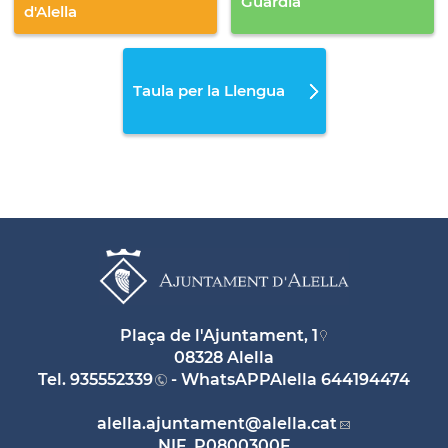
Guàrdia
d'Alella
Taula per la Llengua
Plaça de l'Ajuntament, 1
08328 Alella
Tel.
935552339
- WhatsAPPAlella
644194474
alella.ajuntament
@alella.cat
NIF. P0800300F