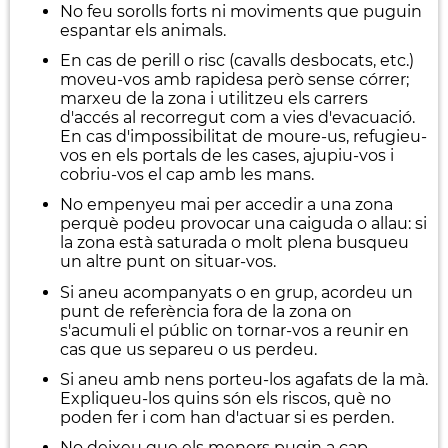
No feu sorolls forts ni moviments que puguin
espantar els animals.
En cas de perill o risc (cavalls desbocats, etc.)
moveu-vos amb rapidesa però sense córrer;
marxeu de la zona i utilitzeu els carrers
d'accés al recorregut com a vies d'evacuació.
En cas d'impossibilitat de moure-us, refugieu-
vos en els portals de les cases, ajupiu-vos i
cobriu-vos el cap amb les mans.
No empenyeu mai per accedir a una zona
perquè podeu provocar una caiguda o allau: si
la zona està saturada o molt plena busqueu
un altre punt on situar-vos.
Si aneu acompanyats o en grup, acordeu un
punt de referència fora de la zona on
s'acumuli el públic on tornar-vos a reunir en
cas que us separeu o us perdeu.
Si aneu amb nens porteu-los agafats de la mà.
Expliqueu-los quins són els riscos, què no
poden fer i com han d'actuar si es perden.
No deixeu que els menors pugin a cap