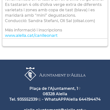
Es tastaran 4 olis d'oliva verge extra de diferents
varietats i zones amb copa de tast (blava) i es
maridarà amb “mini” degustacions.
Conducció: Sandra Stefani, Oli Sal (olisal.com)
Més informació i inscripcions
www.alella.cat/canlleonart
Plaça de l'Ajuntament, 1
08328 Alella
Tel.
935552339
- WhatsAPPAlella
644194474