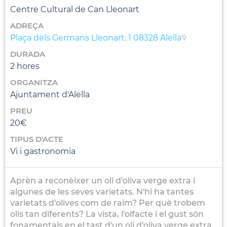
Centre Cultural de Can Lleonart
ADREÇA
Plaça dels Germans Lleonart, 1 08328 Alella
DURADA
2 hores
ORGANITZA
Ajuntament d'Alella
PREU
20€
TIPUS D'ACTE
Vi i gastronomia
Aprèn a reconèixer un oli d'oliva verge extra i
algunes de les seves varietats. N'hi ha tantes
varietats d'olives com de raïm? Per què trobem
olis tan diferents? La vista, l'olfacte i el gust són
fonamentals en el tast d'un oli d'oliva verge extra.