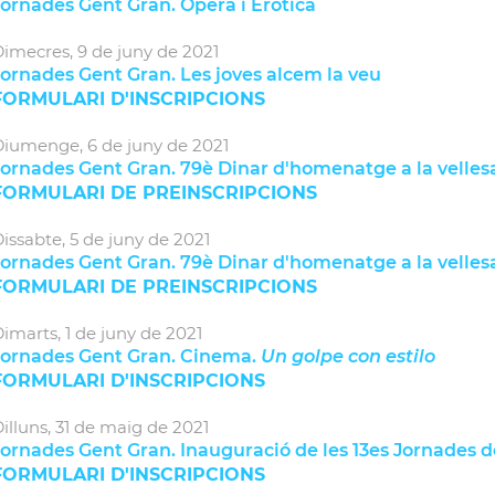
Jornades Gent Gran. Òpera i Eròtica
imecres,
9
de
juny
de
2021
Jornades Gent Gran. Les joves alcem la veu
FORMULARI D'INSCRIPCIONS
Diumenge,
6
de
juny
de
2021
Jornades Gent Gran. 79è Dinar d'homenatge a la velles
FORMULARI DE PREINSCRIPCIONS
issabte,
5
de
juny
de
2021
Jornades Gent Gran. 79è Dinar d'homenatge a la velles
FORMULARI DE PREINSCRIPCIONS
imarts,
1
de
juny
de
2021
Jornades Gent Gran. Cinema.
Un golpe con estilo
FORMULARI D'INSCRIPCIONS
illuns,
31
de
maig
de
2021
ornades Gent Gran. Inauguració de les 13es Jornades d
FORMULARI D'INSCRIPCIONS