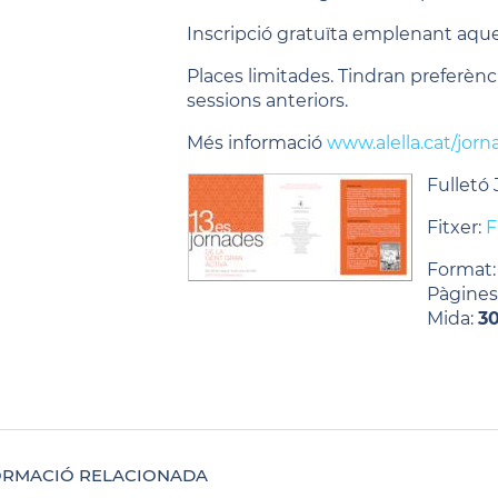
Inscripció gratuïta emplenant aqu
Places limitades. Tindran preferènc
sessions anteriors.
Més informació
www.alella.cat/jor
Fulletó
Fitxer:
F
Format
Pàgines
Mida:
3
ORMACIÓ RELACIONADA