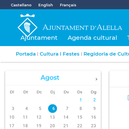
Castellano
English
Français
Ajuntament
Agenda cultural
Portada
Cultura i Festes
Regidoria de Cultu
|
|
Agost
Dl
Dt
Dc
Dj
Dv
Ds
Dg
1
2
3
4
5
6
7
8
9
10
11
12
13
14
15
16
17
18
19
20
21
22
23