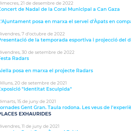
imecres,
21
de
desembre
de
2022
Concert de Nadal de la Coral Municipal a Can Gaza
L'Ajuntament posa en marxa el servei d'Àpats en compa
ivendres,
7
d'
octubre
de
2022
Presentació de la temporada esportiva i projecció del
ivendres,
30
de
setembre
de
2022
Festa Radars
lella posa en marxa el projecte Radars
illuns,
20
de
setembre
de
2021
xposició "Identitat Esculpida"
imarts,
15
de
juny
de
2021
ornades Gent Gran. Taula rodona. Les veus de l'experi
PLACES EXHAURIDES
ivendres,
11
de
juny
de
2021