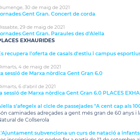
Diumenge,
30
de
maig
de
2021
Jornades Gent Gran. Concert de corda
issabte,
29
de
maig
de
2021
ornades Gent Gran. Paraules des d'Alella
PLACES EXHAURIDES
s recupera l'oferta de casals d'estiu i campus esportiu
imarts,
4
de
maig
de
2021
2a sessió de Marxa nòrdica Gent Gran 6.0
imarts,
6
d'
abril
de
2021
1a sessió de Marxa nòrdica Gent Gran 6.0 PLACES EXH
lella s'afegeix al cicle de passejades "A cent cap als 10
ón caminades adreçades a gent més gran de 60 anys i la
atural de Collserola
L'Ajuntament subvenciona un curs de natació a infants
es inscripcions es poden fer a partir de l'1 de setembre