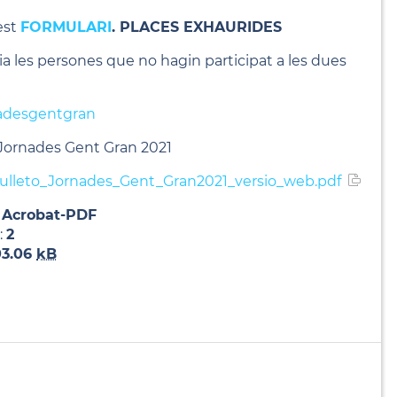
est
FORMULARI
. PLACES EXHAURIDES
ia les persones que no hagin participat a les dues
nadesgentgran
 Jornades Gent Gran 2021
ulleto_Jornades_Gent_Gran2021_versio_web.pdf
:
Acrobat-PDF
:
2
03.06
kB