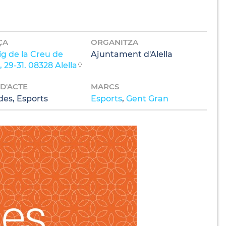
ÇA
ORGANITZA
ig de la Creu de
Ajuntament d'Alella
 29-31. 08328 Alella
 D'ACTE
MARCS
des, Esports
Esports
,
Gent Gran