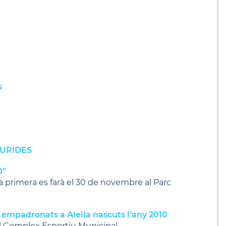
s
AURIDES
0"
 primera es farà el 30 de novembre al Parc
 empadronats a Alella nascuts l'any 2010
 al Complex Esportiu Municipal