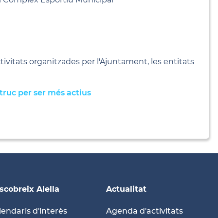
tivitats organitzades per l'Ajuntament, les entitats
truc per ser més actius
scobreix Alella
Actualitat
lendaris d'interès
Agenda d'activitats