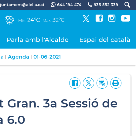
.ajuntament@alella.cat
644 194 474
935 552 339
24ºC
32ºC
Mín.
Màx.
Parla amb l'Alcalde
Espai del català
la
Agenda
01-06-2021
|
|
 Gran. 3a Sessió de
 6.0