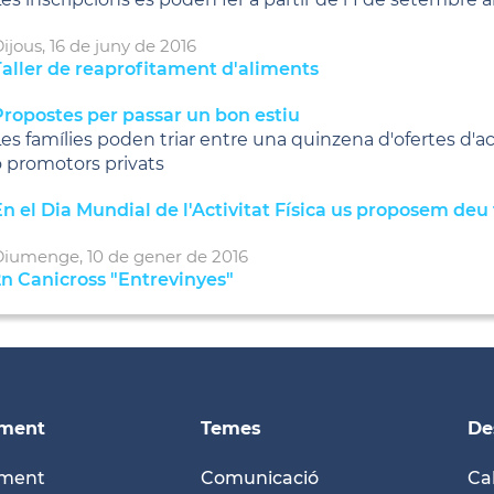
ijous,
16
de
juny
de
2016
Taller de reaprofitament d'aliments
Propostes per passar un bon estiu
es famílies poden triar entre una quinzena d'ofertes d'ac
 promotors privats
n el Dia Mundial de l'Activitat Física us proposem deu 
Diumenge,
10
de
gener
de
2016
2n Canicross "Entrevinyes"
ament
Temes
De
ament
Comunicació
Ca