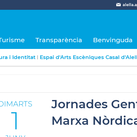
alella
Turisme
Transparència
Benvinguda
ra i Identitat
Espai d'Arts Escèniques Casal d'Alel
|
Jornades Gent
DIMARTS
1
Marxa Nòrdica