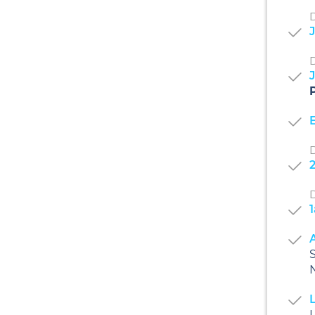
D
J
E
D
D
A
S
N
L