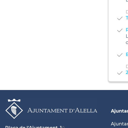
D
L
o
E
Ajunt
Ajunt
Plaça de l'Ajuntament, 1