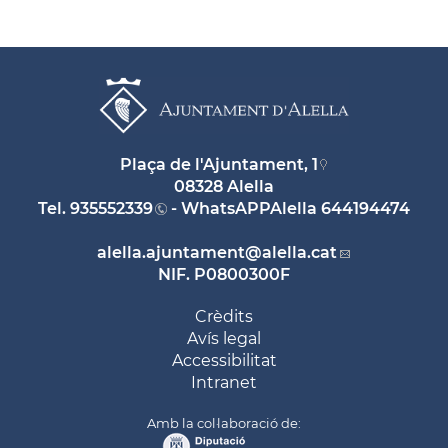
Plaça de l'Ajuntament, 1
08328 Alella
Tel.
935552339
- WhatsAPPAlella
644194474
alella.ajuntament
@alella.cat
NIF. P0800300F
Crèdits
Avís legal
Accessibilitat
Intranet
Amb la col·laboració de: