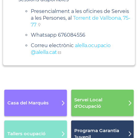
Presencialment a les oficines de Serveis
a les Persones, al
Torrent de Vallbona, 75-
77
Whatsapp 676084556
Correu electrònic
alella.ocupacio
@alella.cat
Servei Local
Casa del Marquès
d'Ocupació
Programa Garantia
Tallers ocupació
Juvenil