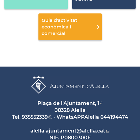
Guia d'activitat
econòmica i
comercial
Plaça de l'Ajuntament, 1
08328 Alella
Tel.
935552339
- WhatsAPPAlella
644194474
alella.ajuntament
@alella.cat
NIF. P0800300F