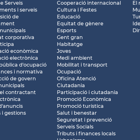
e Serveis
Cooperació internacional
El 
ents i serveis
Cultura i Festes
Mu
ició de
Educació
Tu
tament
Equitat de gènere
Id
municipals
Esports
Dir
at corporativa
Gent gran
ticipa
Habitatge
ació econòmica
Joves
ació electrònica
Medi ambient
pública d'ocupació
Mobilitat i transport
nces i normativa
Ocupació
ció de govern
Oficina Atenció
municipals
Ciutadania
del contractant
Participació i ciutadania
ctrònica
Promoció Econòmica
d'anuncis
Promoció turística
 i gestions
Salut i benestar
Seguretat i prevenció
Serveis Socials
Tributs i finances locals