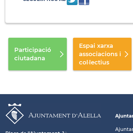
Espai xarxa
Participació
associacions i
ciutadana
col·lectius
Ajunt
Ajunt