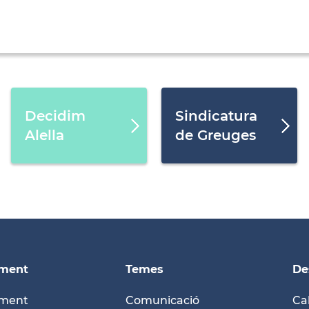
Decidim
Sindicatura
Alella
de Greuges
ament
Temes
De
ament
Comunicació
Ca