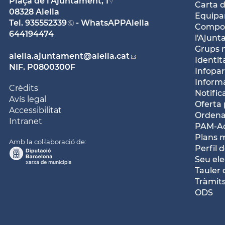
Plaça de l'Ajuntament, 1
Carta d
08328 Alella
Equipam
Tel.
935552339
- WhatsAPPAlella
Compos
644194474
l'Ajun
Grups 
alella.ajuntament
@alella.cat
Identit
NIF. P0800300F
Infopar
Inform
Crèdits
Notific
Avís legal
Oferta 
Accessibilitat
Ordena
Intranet
PAM-Ac
Plans 
Amb la col·laboració de:
Perfil 
Seu ele
Tauler 
Tràmits
ODS