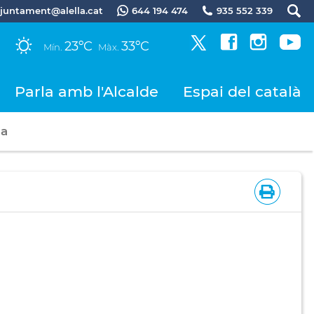
.ajuntament@alella.cat
644 194 474
935 552 339
23ºC
33ºC
Mín.
Màx.
Parla amb l'Alcalde
Espai del català
na