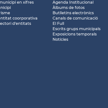
municipi en xifres
Agenda Institucional
nicipi
Àlbums de fotos
risme
Butlletíns electrònics
entitat coorporativa
Canals de comunicació
ectori d'entitats
El Full
Escrits grups municipals
Exposicions temporals
Notícies