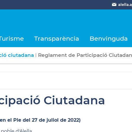
alella
Turisme
Transparència
Benvinguda
ció ciutadana
Reglament de Participació Ciutada
|
cipació Ciutadana
 el Ple del 27 de juliol de 2022)
poble d'Alella