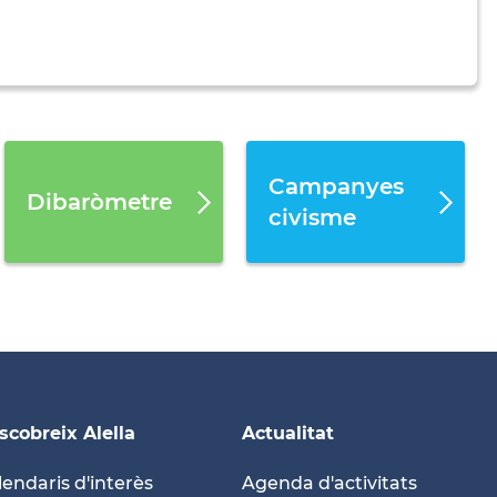
Campanyes
Dibaròmetre
civisme
scobreix Alella
Actualitat
lendaris d'interès
Agenda d'activitats