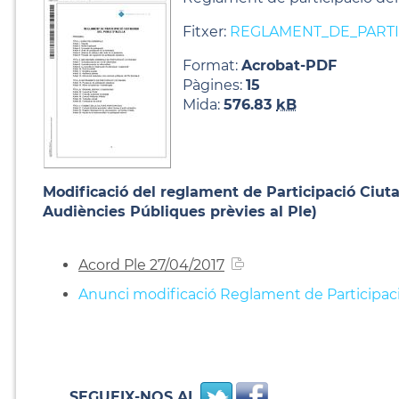
Fitxer:
REGLAMENT_DE_PARTI
Format:
Acrobat-PDF
Pàgines:
15
Mida:
576.83
kB
Modificació del reglament de Participació Ciutad
Audiències Públiques prèvies al Ple)
Acord Ple 27/04/2017
Anunci modificació Reglament de Participació 
SEGUEIX-NOS AL