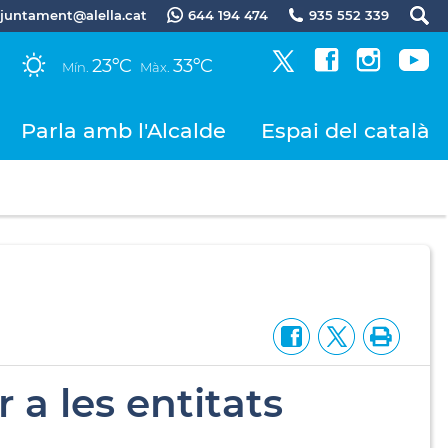
.ajuntament@alella.cat
644 194 474
935 552 339
23ºC
33ºC
Mín.
Màx.
Parla amb l'Alcalde
Espai del català
a les entitats