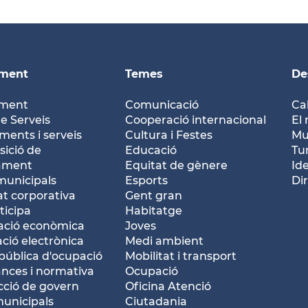
ament
Temes
De
ament
Comunicació
Ca
e Serveis
Cooperació internacional
El 
ents i serveis
Cultura i Festes
Mu
ició de
Educació
Tu
tament
Equitat de gènere
Id
municipals
Esports
Dir
at corporativa
Gent gran
ticipa
Habitatge
ació econòmica
Joves
ació electrònica
Medi ambient
pública d'ocupació
Mobilitat i transport
nces i normativa
Ocupació
ció de govern
Oficina Atenció
municipals
Ciutadania