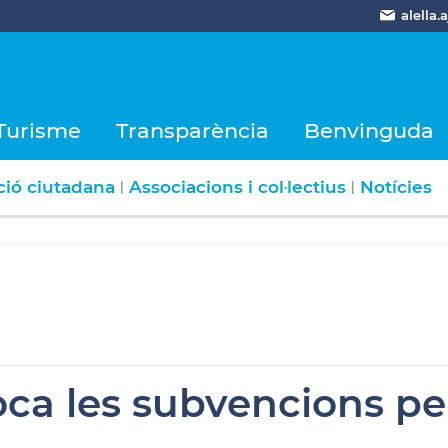
alella
Turisme
Transparència
Benvinguda
ció ciutadana
Associacions i col·lectius
Notícies
|
|
a les subvencions per 