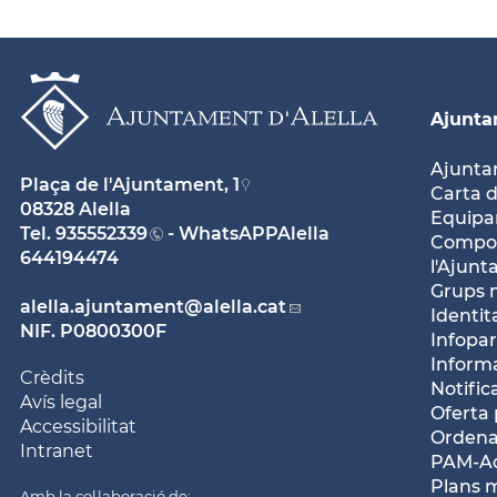
Ajunt
Ajunt
Plaça de l'Ajuntament, 1
Carta d
08328 Alella
Equipam
Tel.
935552339
- WhatsAPPAlella
Compos
644194474
l'Ajun
Grups 
alella.ajuntament
@alella.cat
Identit
NIF. P0800300F
Infopar
Inform
Crèdits
Notific
Avís legal
Oferta 
Accessibilitat
Ordena
Intranet
PAM-Ac
Plans 
Amb la col·laboració de: