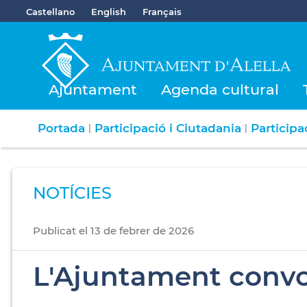
Castellano
English
Français
Ajuntament
Agenda cultural
Portada
Participació i Ciutadania
Participa
|
|
NOTÍCIES
Publicat
el
13
de
febrer
de
2026
L'Ajuntament convoc