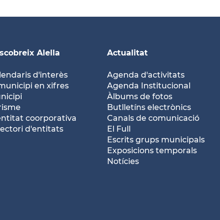
scobreix Alella
Actualitat
lendaris d'interès
Agenda d'activitats
municipi en xifres
Agenda Institucional
nicipi
Àlbums de fotos
risme
Butlletíns electrònics
entitat coorporativa
Canals de comunicació
ectori d'entitats
El Full
Escrits grups municipals
Exposicions temporals
Notícies