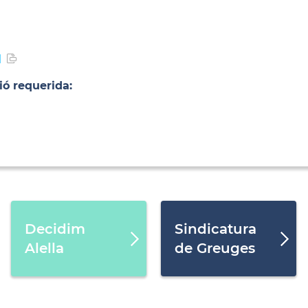
l
ió requerida:
Decidim
Sindicatura
Alella
de Greuges