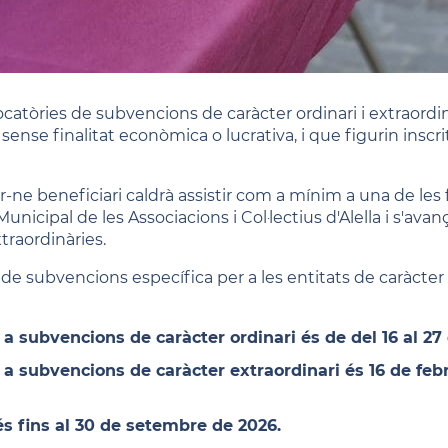
atòries de subvencions de caràcter ordinari i extraordinar
sense finalitat econòmica o lucrativa, i que figurin inscri
er-ne beneficiari caldrà assistir com a mínim a una de les
nicipal de les Associacions i Col·lectius d'Alella i s'av
xtraordinàries.
 de subvencions específica per a les entitats de caràcter s
r a subvencions de caràcter ordinari és de del 16 al 27
er a subvencions de caràcter extraordinari és 16 de feb
 és fins al 30 de setembre de 2026.