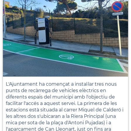
L'Ajuntament ha començat a instal·lar tres nous
punts de recàrrega de vehicles elèctrics en
diferents espais del municipi amb l'objectiu de
facilitar l'accés a aquest servei. La primera de les
estacions està situada al carrer Miquel de Calderó i
les altres dos s'ubicaran a la Riera Principal (una
mica per sota de la plaça d'Antoni Pujadas) i a
l'aparcament de Can Lleonart, just on fins ara