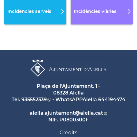
Incidències serveis
Incidències viàries
Plaça de l'Ajuntament, 1
08328 Alella
Tel.
935552339
- WhatsAPPAlella
644194474
alella.ajuntament
@alella.cat
NIF. P0800300F
Crèdits