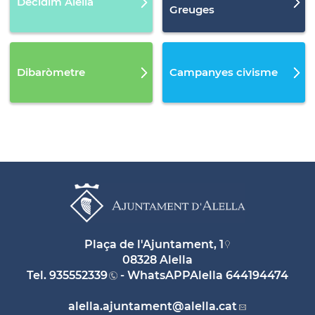
Decidim Alella
Greuges
Dibaròmetre
Campanyes civisme
Plaça de l'Ajuntament, 1
08328 Alella
Tel.
935552339
- WhatsAPPAlella
644194474
alella.ajuntament
@alella.cat