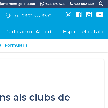
.ajuntament@alella.cat
644 194 474
935 552 339
23ºC
33ºC
Mín.
Màx.
Parla amb l'Alcalde
Espai del català
a
Formularis
|
ns als clubs de