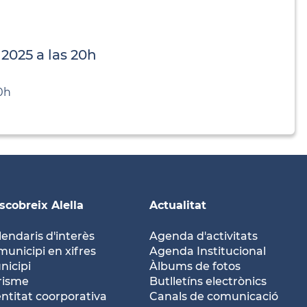
 2025 a las 20h
0h
scobreix Alella
Actualitat
lendaris d'interès
Agenda d'activitats
municipi en xifres
Agenda Institucional
nicipi
Àlbums de fotos
risme
Butlletíns electrònics
entitat coorporativa
Canals de comunicació