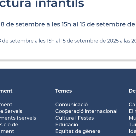
ctura infantils
 8 de setembre a les 15h al 15 de setembre de
8 de setembre a les 15h al 15 de setembre de 2025 a las 2
ament
Temes
De
ament
Comunicació
Ca
e Serveis
Cooperació internacional
El 
ents i serveis
Cultura i Festes
Mu
ició de
Educació
Tu
tament
Equitat de gènere
Id