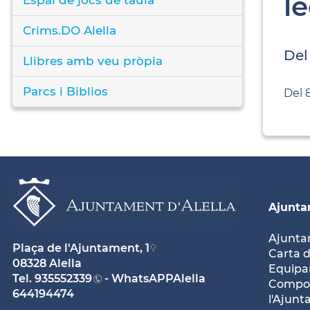
le
Crims.DO Alella
Del
Llibres amb veu pròpia
Parcs i Biblios
Del 
Ajunt
Ajunt
Plaça de l'Ajuntament, 1
Carta d
08328 Alella
Equipam
Tel.
935552339
- WhatsAPPAlella
Compos
644194474
l'Ajun