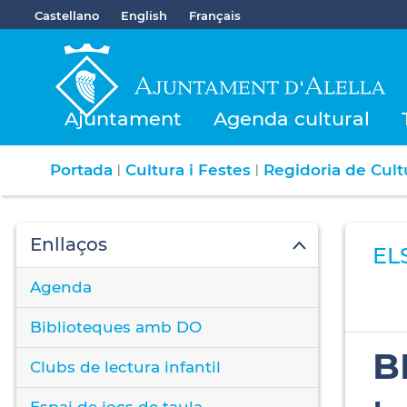
Castellano
English
Français
Ajuntament
Agenda cultural
Portada
Cultura i Festes
Regidoria de Cultu
|
|
Enllaços
EL
Agenda
Biblioteques amb DO
B
Clubs de lectura infantil
Espai de jocs de taula