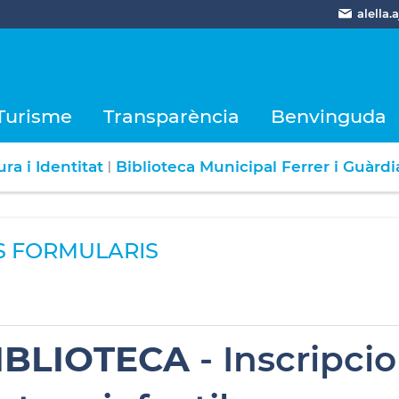
alella
Turisme
Transparència
Benvinguda
ra i Identitat
Biblioteca Municipal Ferrer i Guàrdi
|
S FORMULARIS
IBLIOTECA
- Inscripcio