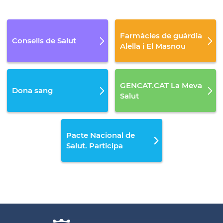
Farmàcies de guàrdia
Consells de Salut
Alella i El Masnou
GENCAT.CAT La Meva
Dona sang
Salut
Pacte Nacional de
Salut. Participa