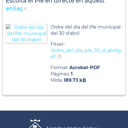
Escolta el Ple en directe en aquest
enllaç
Ordre del dia del Ple municipal
del 30 d'abril
Fitxer:
Ordre_del_dia_ple_30_d_abril.p
df
Format:
Acrobat-PDF
Pàgines:
1
Mida:
189.73
kB