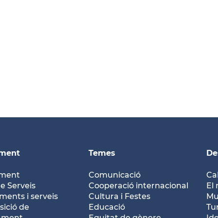
ament
Temes
De
ament
Comunicació
Ca
e Serveis
Cooperació internacional
El 
ents i serveis
Cultura i Festes
Mu
ició de
Educació
Tu
tament
Equitat de gènere
Id