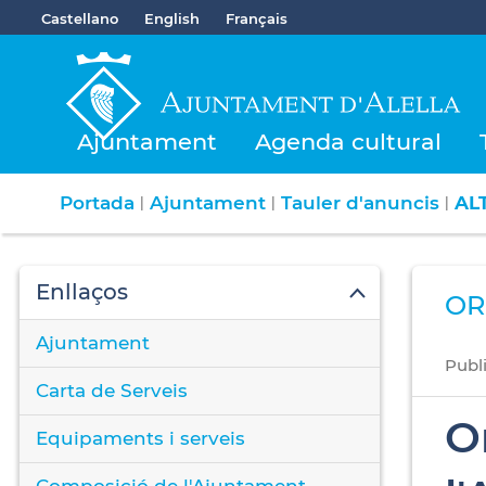
Castellano
English
Français
Ajuntament
Agenda cultural
Portada
Ajuntament
Tauler d'anuncis
AL
|
|
|
Enllaços
OR
Ajuntament
Publ
Carta de Serveis
O
Equipaments i serveis
Composició de l'Ajuntament