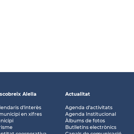
scobreix Alella
Actualitat
lendaris d'interès
Agenda d'activitats
municipi en xifres
Agenda Institucional
nicipi
Àlbums de fotos
risme
Butlletíns electrònics
entitat coorporativa
Canals de comunicació