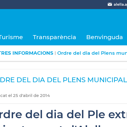
alella
Turisme
Transparència
Benvinguda
TRES INFORMACIONS
Ordre del dia del Plens mun
|
DRE DEL DIA DEL PLENS MUNICIPAL
icat
el
25
d'
abril
de
2014
rdre del dia del Ple ex