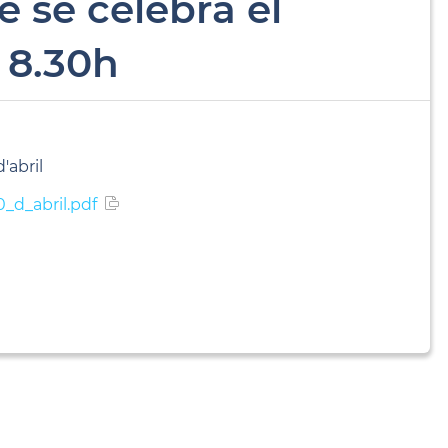
e se celebra el
s 8.30h
'abril
_d_abril.pdf