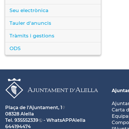
Seu electrònica
Tauler d'anuncis
Tràmits i gestions
ODS
Ajunt
Ajunt
Plaça de l'Ajuntament, 1
Carta d
08328 Alella
Equipam
Tel.
935552339
- WhatsAPPAlella
Compos
644194474
l'Ajun