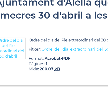
'Ajuntament d'Alella qu
imecres 30 d'abril a le
Ordre del dia del Ple extraordinari del 30 d
Fitxer:
Ordre_del_dia_extraordinari_del_30
Format:
Acrobat-PDF
Pàgines:
1
Mida:
200.07
kB