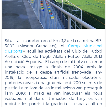
Situat a la carretera en el km 3,2 de la carretera BP-
5002 (Masnou-Granollers), el
Camp Municipal
d'Esports
acull les activitats del Club de Futbol
Alella, el Club de Rugbi Alella i Futbol Alella 2013
Associació Esportiva. El camp de futbol va estrenar
una nova imatge a finals de 2004 amb la
instal·lació de la gespa artificial (renovada l'any
2019), la incorporació d'un marcador electrònic,
porteries noves i una graderia amb 200 seients de
plàstic. La millora de les instal·lacions van proseguir
l'any 2010: al maig es van inaugurar els nous
vestidors i al darrer trimestre de l'any es van
repintar les parets i la graderia. L'espai acull un