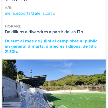
A/E:
alella.esports
@alella.cat
HORARI:
De dilluns a divendres a partir de les 17h
Durant el mes de juliol el camp obre al públic
en general dimarts, dimecres i dijous, de 18 a
21.30h.