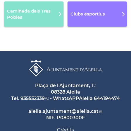
Caminada dels Tres
Clubs esportius
Pobles
Plaça de l'Ajuntament, 1
08328 Alella
Tel.
935552339
- WhatsAPPAlella
644194474
alella.ajuntament
@alella.cat
NIF. P0800300F
Crèdits