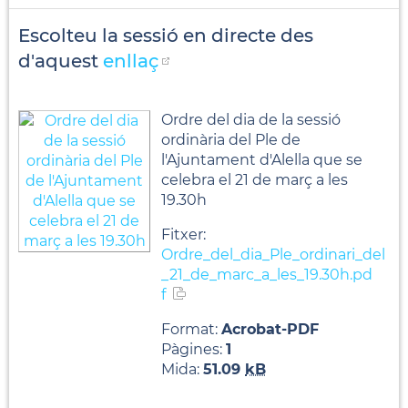
Escolteu la sessió en directe des
d'aquest
enllaç
Ordre del dia de la sessió
ordinària del Ple de
l'Ajuntament d'Alella que se
celebra el 21 de març a les
19.30h
Fitxer:
Ordre_del_dia_Ple_ordinari_del
_21_de_marc_a_les_19.30h.pd
f
Format:
Acrobat-PDF
Pàgines:
1
Mida:
51.09
kB