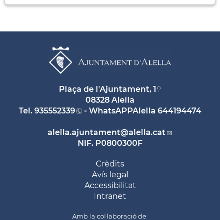
Plaça de l'Ajuntament, 1
08328 Alella
Tel.
935552339
- WhatsAPPAlella
644194474
alella.ajuntament
@alella.cat
NIF. P0800300F
Crèdits
Avís legal
Accessibilitat
Intranet
Amb la col·laboració de: