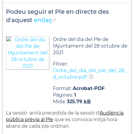
Podeu seguir el Ple en directe des
d'aquest
enllaç
Ordre del dia del Ple de
l'Ajuntament del 28 octubre de
2021
Fitxer:
Ordre_del_dia_del_ple_del_28_
d_octubre.pdf
Format:
Acrobat-PDF
Pàgines:
1
Mida:
325.79
kB
La sessió anirà precedida de la sessió d'
Audiència
pública prèvia al Ple
que es convoca mitja hora
abans de cada ple ordinari.