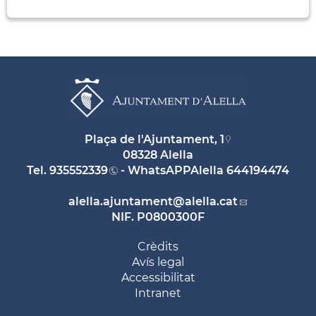
Plaça de l'Ajuntament, 1
08328 Alella
Tel.
935552339
- WhatsAPPAlella
644194474
alella.ajuntament
@alella.cat
NIF. P0800300F
Crèdits
Avís legal
Accessibilitat
Intranet