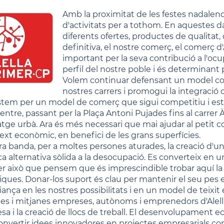
Amb la proximitat de les festes nadalenq
d'activitats per a tothom. En aquestes d
diferents ofertes, productes de qualitat
definitiva, el nostre comerç, el comerç d'
important per la seva contribució a l'oc
perfil del nostre poble i és determinant pe
Volem continuar defensant un model come
nostres carrers i promogui la integració 
tem per un model de comerç que sigui competitiu i estigu
centre, passant per la Plaça Antoni Pujades fins al carrer
atge urbà. Ara és més necessari que mai ajudar al petit c
ext econòmic, en benefici de les grans superfícies.
tra banda, per a moltes persones aturades, la creació d'
ica alternativa sòlida a la desocupació. Es converteix en 
er això que pensem que és imprescindible trobar aquí la c
iques. Donar-los suport és clau per mantenir el seu pes
iança en les nostres possibilitats i en un model de teixit
tes i mitjanes empreses, autònoms i emprenedors d'Alell
esa i la creació de llocs de treball. El desenvolupament 
onvertir idees innovadores en projectes empresarials co