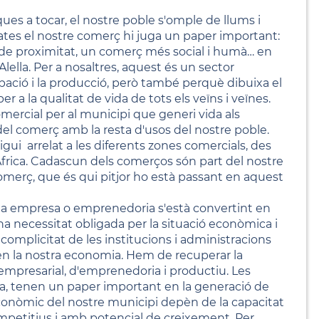
ues a tocar, el nostre poble s'omple de llums i
ates el nostre comerç hi juga un paper important:
, de proximitat, un comerç més social i humà… en
Alella. Per a nosaltres, aquest és un sector
upació i la producció, però també perquè dibuixa el
r a la qualitat de vida de tots els veïns i veïnes.
rcial per al municipi que generi vida als
del comerç amb la resta d'usos del nostre poble.
i arrelat a les diferents zones comercials, des
 Àfrica. Cadascun dels comerços són part del nostre
omerç, que és qui pitjor ho està passant en aquest
una empresa o emprenedoria s'està convertint en
una necessitat obligada per la situació econòmica i
omplicitat de les institucions i administracions
 en la nostra economia. Hem de recuperar la
 empresarial, d'emprenedoria i productiu. Les
a, tenen un paper important en la generació de
econòmic del nostre municipi depèn de la capacitat
mpetitius i amb potencial de creixement. Per