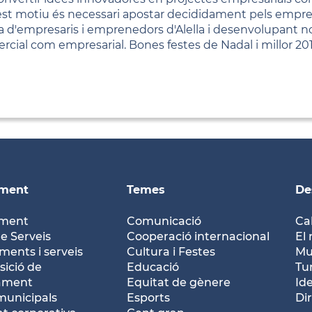
st motiu és necessari apostar decididament pels empre
a d'empresaris i emprenedors d'Alella i desenvolupant n
rcial com empresarial. Bones festes de Nadal i millor 201
ament
Temes
De
ament
Comunicació
Ca
e Serveis
Cooperació internacional
El 
ents i serveis
Cultura i Festes
Mu
ició de
Educació
Tu
tament
Equitat de gènere
Id
municipals
Esports
Dir