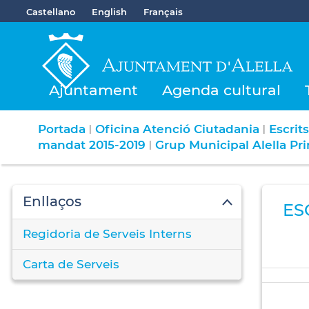
Castellano
English
Français
Ajuntament
Agenda cultural
Portada
Oficina Atenció Ciutadania
Escrit
|
|
mandat 2015-2019
Grup Municipal Alella Pr
|
Enllaços
ES
Regidoria de Serveis Interns
Carta de Serveis