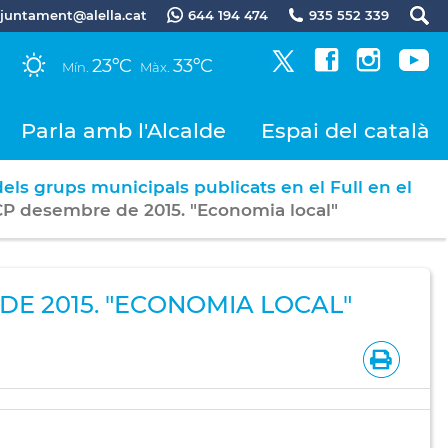
.ajuntament@alella.cat
644 194 474
935 552 339
23ºC
33ºC
Mín.
Màx.
Parla amb l'Alcalde
Espai del català
dels grups municipals publicats en el Full en el
-CP desembre de 2015. "Economia local"
DE 2015. "ECONOMIA LOCAL"