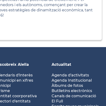
nedors i els autònoms, començant per crear la
oves estratègies de dinamització econòmica, tant
6!
scobreix Alella
Actualitat
lendaris d'interès
Agenda d'activitats
municipi en xifres
Agenda Institucional
nicipi
Àlbums de fotos
risme
Butlletíns electrònics
entitat coorporativa
Canals de comunicació
ectori d'entitats
El Full