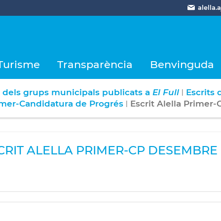
alella
Turisme
Transparència
Benvinguda
s dels grups municipals publicats a
El Full
Escrits 
|
imer-Candidatura de Progrés
Escrit Alella Primer
|
CRIT ALELLA PRIMER-CP DESEMBRE 