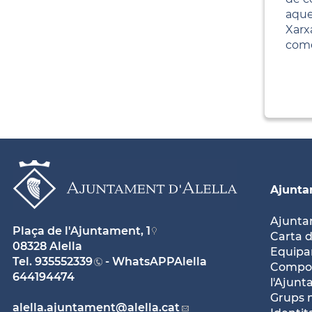
aque
Xarx
come
Ajunt
Ajunt
Plaça de l'Ajuntament, 1
Carta d
08328 Alella
Equipam
Tel.
935552339
- WhatsAPPAlella
Compos
644194474
l'Ajun
Grups 
alella.ajuntament
@alella.cat