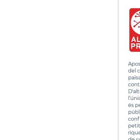
Apos
del 
pais
cont
D'al
l’ún
és p
públ
conf
peti
riqu
de c