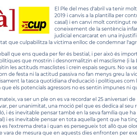
El Ple del mes d'abril va tenir mo
2019 i canvis a la plantilla per co
casal) i en canvi molt contingut re
coneixement de la sentència infam
judicial encarcarat en una injustifi
ltat que culpabilitza la víctima enlloc de condemnar l'a
reball que ens queda per fer és bestial, i per això és im
olítiques que mostrin i desnormalitzin el masclisme (i la 
itin les actituds masclistes i creïn espais segurs. No va ser 
torn de festa ni la actitud passiva no fan menys greu la vi
isament la tasca quotidiana d'educació i polítiques com 
a que els potencials agressors no es sentin impunes ni 
mateix, va ser un ple on es va recordar el 25 aniversari de 
var, per unanimitat, una moció pel que es dedica al seu 
ló, i és inevitable pensar també en la seva família que ha
ral) i es inevitable pensar en tota aquella gent que ha tin
 es l'extrema dreta i quan es persegueix tot allò que ol
e vara de mesura que en aquests dies enfronten per exempl