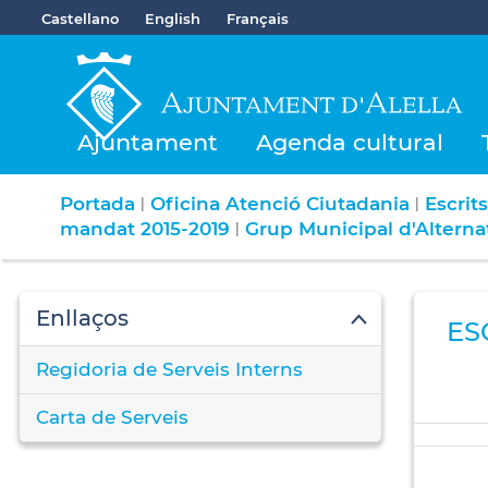
Castellano
English
Français
Ajuntament
Agenda cultural
Portada
Oficina Atenció Ciutadania
Escrit
|
|
mandat 2015-2019
Grup Municipal d'Alterna
|
Enllaços
ES
Regidoria de Serveis Interns
Carta de Serveis