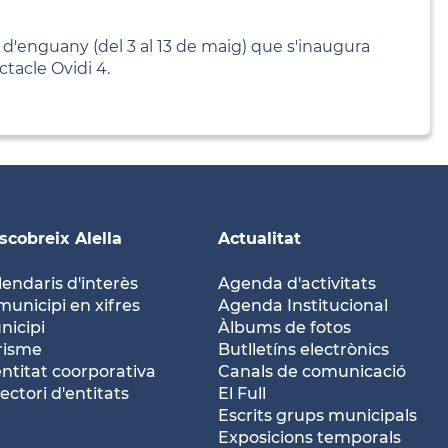
d'enguany (del 3 al 13 de maig) que s'inaugura
ctacle Ovidi 4.
scobreix Alella
Actualitat
lendaris d'interès
Agenda d'activitats
municipi en xifres
Agenda Institucional
nicipi
Àlbums de fotos
risme
Butlletíns electrònics
entitat coorporativa
Canals de comunicació
ectori d'entitats
El Full
Escrits grups municipals
Exposicions temporals