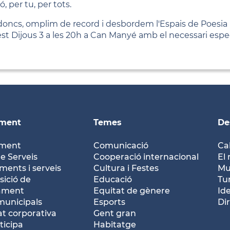
, per tu, per tots.
 doncs, omplim de record i desbordem l'Espais de Poesia 
st Dijous 3 a les 20h a Can Manyé amb el necessari espe
ament
Temes
De
ament
Comunicació
Ca
e Serveis
Cooperació internacional
El 
ents i serveis
Cultura i Festes
Mu
ició de
Educació
Tu
tament
Equitat de gènere
Id
municipals
Esports
Dir
at corporativa
Gent gran
ticipa
Habitatge