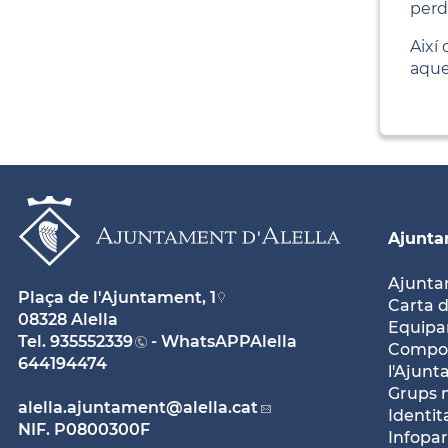
perdó
Així
aque
Ajunt
Ajunt
Plaça de l'Ajuntament, 1
Carta d
08328 Alella
Equipam
Tel.
935552339
- WhatsAPPAlella
Compos
644194474
l'Ajun
Grups 
alella.ajuntament
@alella.cat
Identit
NIF. P0800300F
Infopar