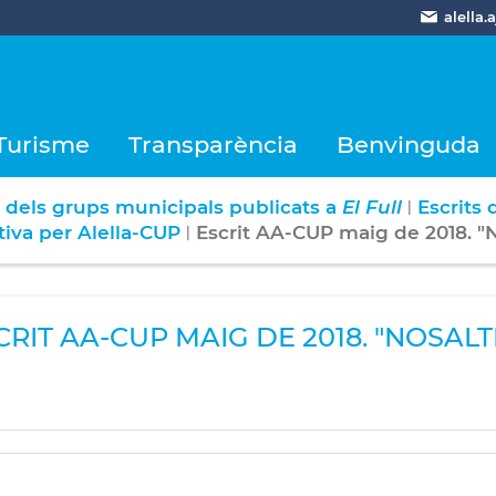
alella
Turisme
Transparència
Benvinguda
s dels grups municipals publicats a
El Full
Escrits 
|
tiva per Alella-CUP
Escrit AA-CUP maig de 2018. "N
|
CRIT AA-CUP MAIG DE 2018. "NOSALT