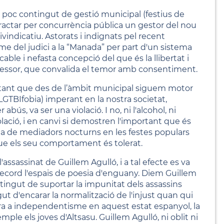
lt poc contingut de gestió municipal (festius de
ntractar per concurrència pública un gestor del nou
ivindicatiu. Astorats i indignats pel recent
e del judici a la “Manada” per part d'un sistema
cable i nefasta concepció del que és la llibertat i
gressor, que convalida el temor amb consentiment.
portant que des de l’àmbit municipal siguem motor
LGTBIfobia) imperant en la nostra societat,
abús, va ser una violació. I no, ni l'alcohol, ni
olació, i en canvi si demostren l'important que és
la de mediadors nocturns en les festes populars
que els seu comportament és tolerat.
l'assassinat de Guillem Agulló, i a tal efecte es va
record l'espais de poesia d'enguany. Diem Guillem
 tingut de suportar la impunitat dels assassins
gut d'encarar la normalització de l'injust quan qui
ora a independentisme en aquest estat espanyol, la
e els joves d'Altsasu. Guillem Agulló, ni oblit ni