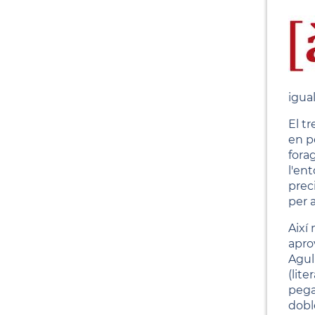
igua
El t
en p
forag
l'en
prec
per 
Així 
apro
Agul
(lite
pega
dobl