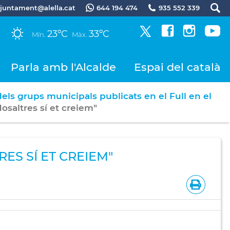
.ajuntament@alella.cat
644 194 474
935 552 339
23ºC
33ºC
Mín.
Màx.
Parla amb l'Alcalde
Espai del català
dels grups municipals publicats en el Full en el
osaltres sí et creiem"
RES SÍ ET CREIEM"