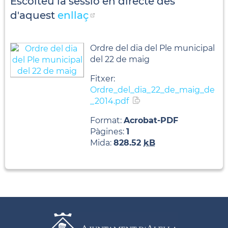
Escolteu la sessió en directe des
d'aquest
enllaç
Ordre del dia del Ple municipal
del 22 de maig
Fitxer:
Ordre_del_dia_22_de_maig_de
_2014.pdf
Format:
Acrobat-PDF
Pàgines:
1
Mida:
828.52
kB