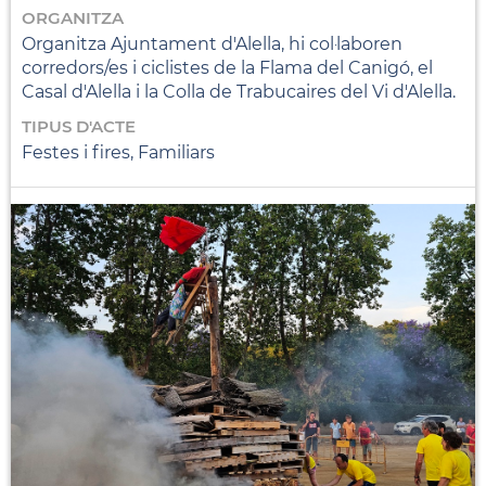
ORGANITZA
Organitza Ajuntament d'Alella, hi col·laboren
corredors/es i ciclistes de la Flama del Canigó, el
Casal d'Alella i la Colla de Trabucaires del Vi d'Alella.
TIPUS D'ACTE
Festes i fires, Familiars