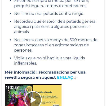
Enceneu sempre la metxa per l'extrem,
perquè tingueu temps d'enretirar-vos.
No llanceu mai petards contra ningú.
Recordeu que el soroll dels petards genera
angoixa i patiment a algunes persones i
animals.
No llanceu coets a menys de 500 metres de
zones boscoses ni en aglomeracions de
persones.
Vigileu que no hi hagi a la vora líquids
inflamables.
Més informació i recomanacions per una
revetlla segura en aquest
ENLLAÇ