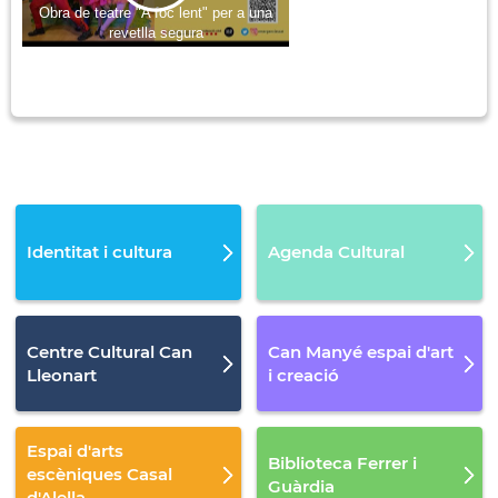
Obra de teatre "A foc lent" per a una
revetlla segura
Identitat i cultura
Agenda Cultural
Centre Cultural Can
Can Manyé espai d'art
Lleonart
i creació
Espai d'arts
Biblioteca Ferrer i
escèniques Casal
Guàrdia
d'Alella