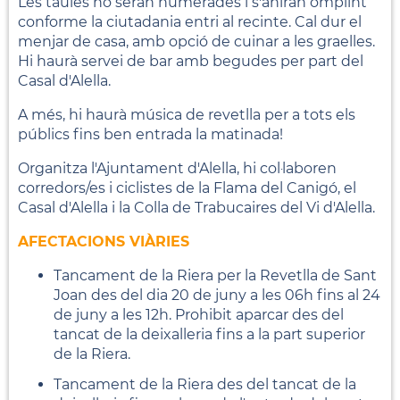
Les taules no seran numerades i s'aniran omplint
conforme la ciutadania entri al recinte. Cal dur el
menjar de casa, amb opció de cuinar a les graelles.
Hi haurà servei de bar amb begudes per part del
Casal d'Alella.
A més, hi haurà música de revetlla per a tots els
públics fins ben entrada la matinada!
Organitza l'Ajuntament d'Alella, hi col·laboren
corredors/es i ciclistes de la Flama del Canigó, el
Casal d'Alella i la Colla de Trabucaires del Vi d'Alella.
AFECTACIONS VIÀRIES
Tancament de la Riera per la Revetlla de Sant
Joan des del dia 20 de juny a les 06h fins al 24
de juny a les 12h. Prohibit aparcar des del
tancat de la deixalleria fins a la part superior
de la Riera.
Tancament de la Riera des del tancat de la