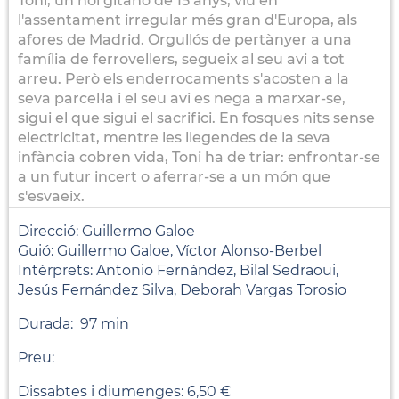
Toni, un noi gitano de 15 anys, viu en
l'assentament irregular més gran d'Europa, als
afores de Madrid. Orgullós de pertànyer a una
família de ferrovellers, segueix al seu avi a tot
arreu. Però els enderrocaments s'acosten a la
seva parcel·la i el seu avi es nega a marxar-se,
sigui el que sigui el sacrifici. En fosques nits sense
electricitat, mentre les llegendes de la seva
infància cobren vida, Toni ha de triar: enfrontar-se
a un futur incert o aferrar-se a un món que
s'esvaeix.
Direcció: Guillermo Galoe
Guió: Guillermo Galoe, Víctor Alonso-Berbel
Intèrprets: Antonio Fernández, Bilal Sedraoui,
Jesús Fernández Silva, Deborah Vargas Torosio
Durada: 97 min
Preu:
Dissabtes i diumenges: 6,50 €