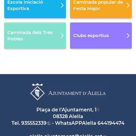
Escola Iniciació
Caminada popular de
Esportiva
Festa Major
Caminada dels Tres
Clubs esportius
Pobles
Plaça de l'Ajuntament, 1
08328 Alella
Tel.
935552339
- WhatsAPPAlella
644194474